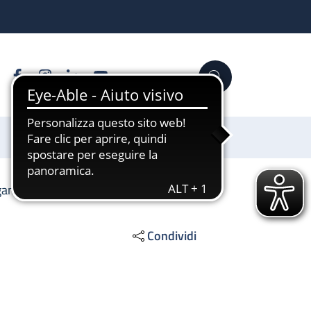
Facebook
Instagram
Linkedin
YouTube
Cerca
Sostienici
agamenti
Condividi