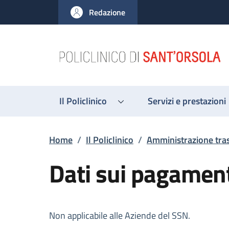
Salta al contenuto principale
Skip to footer content
Redazione
Il Policlinico
Servizi e prestazioni
Briciole di pane
Home
/
Il Policlinico
/
Amministrazione tra
Dati sui pagamen
Descrizione
Non applicabile alle Aziende del SSN.