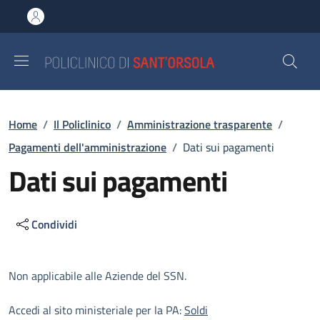
Salta al contenuto principale
Skip to footer content
Briciole di pane
Home
/
Il Policlinico
/
Amministrazione trasparente
/
Pagamenti dell'amministrazione
/
Dati sui pagamenti
Dati sui pagamenti
Condividi
Descrizione
Non applicabile alle Aziende del SSN.
Accedi al sito ministeriale per la PA:
Soldi