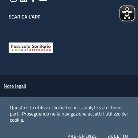
SCARICA L'APP
Useful links section
Small prints
Note legali
Cookies Policy
Questo sito utilizza cookie tecnici, analytics e di terze
Policy privacy e protezione del dato personale
parti.
Proseguendo nella navigazione accetti l'utilizzo dei
cookie.
Albo pretorio on-line
Dichiarazione di accessibilità
COOKIES
I CO
PREFERENZE
ACCETTO