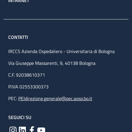
INTRANET
CONTATTI
IRCCS Azienda Ospedaliero - Universitaria di Bologna
Via Giuseppe Massarenti, 9, 40138 Bologna
C.F. 92038610371
P.IVA 02553300373
PEC:
PEIdirezione.generale@pec.aosp.bo.it
SEGUICI SU