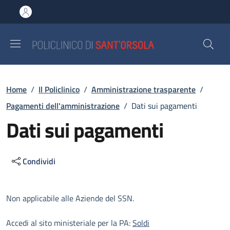
Salta al contenuto principale
Skip to footer content
Briciole di pane
Home
/
Il Policlinico
/
Amministrazione trasparente
/
Pagamenti dell'amministrazione
/
Dati sui pagamenti
Dati sui pagamenti
Condividi
Descrizione
Non applicabile alle Aziende del SSN.
Accedi al sito ministeriale per la PA:
Soldi