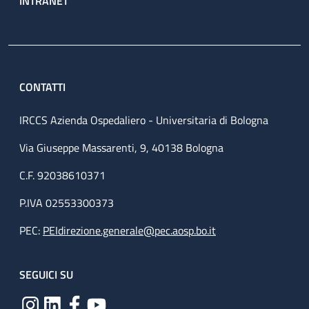
INTRANET
CONTATTI
IRCCS Azienda Ospedaliero - Universitaria di Bologna
Via Giuseppe Massarenti, 9, 40138 Bologna
C.F. 92038610371
P.IVA 02553300373
PEC:
PEIdirezione.generale@pec.aosp.bo.it
SEGUICI SU