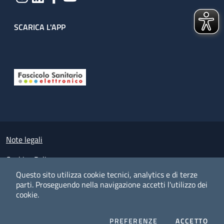
SCARICA L'APP
Useful links section
Small prints
Note legali
Cookies Policy
Questo sito utilizza cookie tecnici, analytics e di terze
Policy privacy e protezione del dato personale
parti.
Proseguendo nella navigazione accetti l'utilizzo dei
cookie.
Albo pretorio on-line
Dichiarazione di accessibilità
COOKIES
I CO
PREFERENZE
ACCETTO