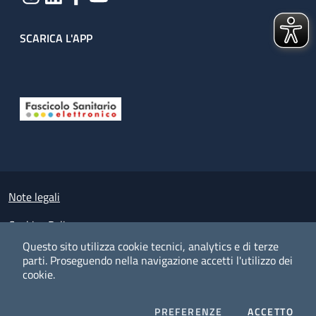
SCARICA L'APP
Useful links section
Small prints
Note legali
Cookies Policy
Questo sito utilizza cookie tecnici, analytics e di terze
Policy privacy e protezione del dato personale
parti.
Proseguendo nella navigazione accetti l'utilizzo dei
cookie.
Albo pretorio on-line
Dichiarazione di accessibilità
COOKIES
I CO
PREFERENZE
ACCETTO