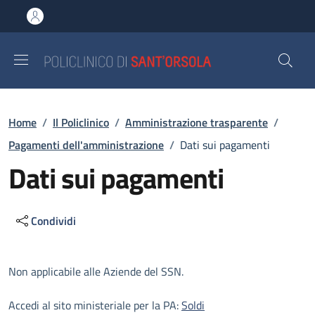
Salta al contenuto principale
Skip to footer content
Briciole di pane
Home
/
Il Policlinico
/
Amministrazione trasparente
/
Pagamenti dell'amministrazione
/
Dati sui pagamenti
Dati sui pagamenti
Condividi
Descrizione
Non applicabile alle Aziende del SSN.
Accedi al sito ministeriale per la PA:
Soldi