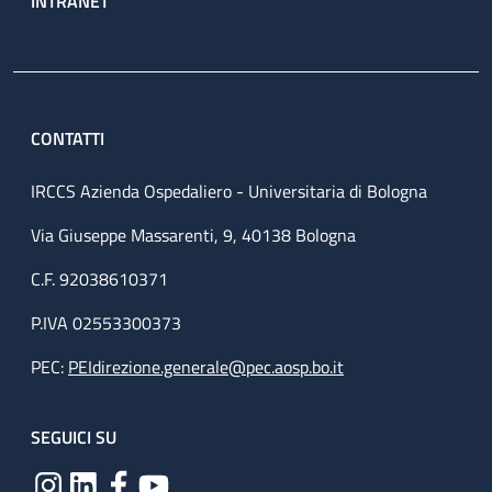
INTRANET
CONTATTI
IRCCS Azienda Ospedaliero - Universitaria di Bologna
Via Giuseppe Massarenti, 9, 40138 Bologna
C.F. 92038610371
P.IVA 02553300373
PEC:
PEIdirezione.generale@pec.aosp.bo.it
SEGUICI SU