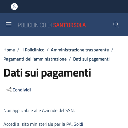
Salta al contenuto principale
Skip to footer content
Briciole di pane
Home
/
Il Policlinico
/
Amministrazione trasparente
/
Pagamenti dell'amministrazione
/
Dati sui pagamenti
Dati sui pagamenti
Condividi
Descrizione
Non applicabile alle Aziende del SSN.
Accedi al sito ministeriale per la PA:
Soldi