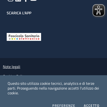
SCARICA L'APP
Useful links section
Small prints
Note legali
Cookies Policy
Questo sito utilizza cookie tecnici, analytics e di terze
Policy privacy e protezione del dato personale
parti.
Proseguendo nella navigazione accetti l'utilizzo dei
cookie.
Albo pretorio on-line
Dichiarazione di accessibilità
COOKIES
I CO
PREFERENZE
ACCETTO