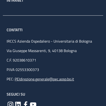
INTRANET
CONTATTI
IRCCS Azienda Ospedaliero - Universitaria di Bologna
Via Giuseppe Massarenti, 9, 40138 Bologna
C.F. 92038610371
P.IVA 02553300373
PEC:
PEIdirezione.generale@pec.aosp.bo.it
SEGUICI SU