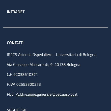
INTRANET
CONTATTI
IRCCS Azienda Ospedaliero - Universitaria di Bologna
Via Giuseppe Massarenti, 9, 40138 Bologna
C.F. 92038610371
P.IVA 02553300373
PEC:
PEIdirezione.generale@pec.aosp.bo.it
SEGUICI SU