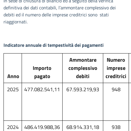
In sede di chiusura di bilancio ed a seguito della verifica
definitiva dei dati contabili, l’ammontare complessivo dei
debiti ed il numero delle imprese creditrici sono stati
riaggiornati.
Indicatore annuale di tempestività dei pagamenti
Ammontare
Numero
Importo
complessivo
imprese
Anno
pagato
debiti
creditrici
2025
477.082.541,11
67.593.219,93
948
2024
486.419.988,36
68.914.331,18
938