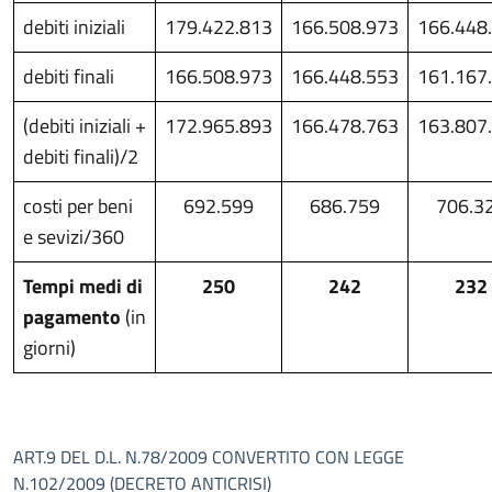
debiti iniziali
179.422.813
166.508.973
166.448
debiti finali
166.508.973
166.448.553
161.167
(debiti iniziali +
172.965.893
166.478.763
163.807
debiti finali)/2
costi per beni
692.599
686.759
706.3
e sevizi/360
Tempi medi di
250
242
232
pagamento
(in
giorni)
ART.9 DEL D.L. N.78/2009 CONVERTITO CON LEGGE
N.102/2009 (DECRETO ANTICRISI)