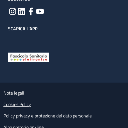
SCARICA L'APP
Useful links section
Small prints
Note legali
Cookies Policy
Policy privacy e protezione del dato personale
Albo pretorio on-line