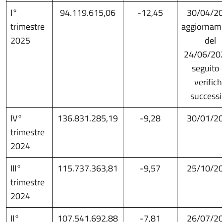
I°
94.119.615,06
-12,45
30/04/2
trimestre
aggiornam
2025
del
24/06/20
seguito 
verific
success
IV°
136.831.285,19
-9,28
30/01/2
trimestre
2024
III°
115.737.363,81
-9,57
25/10/2
trimestre
2024
II°
107.541.692,88
-7,81
26/07/2