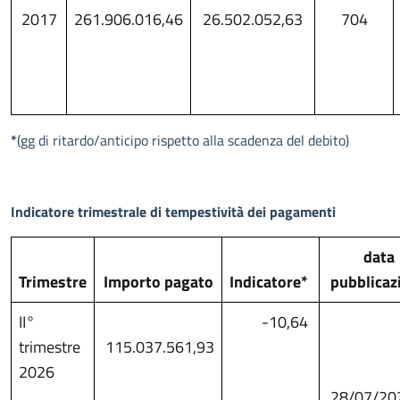
2017
261.906.016,46
26.502.052,63
704
*
(gg di ritardo/anticipo rispetto alla scadenza del debito)
Indicatore trimestrale di tempestività dei pagamenti
data
Trimestre
Importo pagato
Indicatore*
pubblicaz
II°
-10,64
trimestre
115.037.561,93
2026
28/07/20