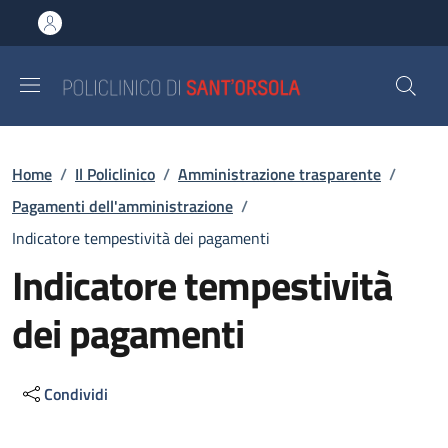
Salta al contenuto principale
Skip to footer content
Briciole di pane
Home
/
Il Policlinico
/
Amministrazione trasparente
/
Pagamenti dell'amministrazione
/
Indicatore tempestività dei pagamenti
Indicatore tempestività
dei pagamenti
Condividi