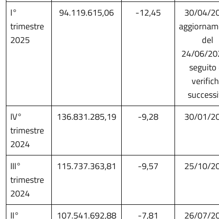
I°
94.119.615,06
-12,45
30/04/2
trimestre
aggiornam
2025
del
24/06/20
seguito 
verific
success
IV°
136.831.285,19
-9,28
30/01/2
trimestre
2024
III°
115.737.363,81
-9,57
25/10/2
trimestre
2024
II°
107.541.692,88
-7,81
26/07/2