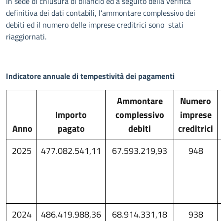
In sede di chiusura di bilancio ed a seguito della verifica
definitiva dei dati contabili, l’ammontare complessivo dei
debiti ed il numero delle imprese creditrici sono stati
riaggiornati.
Indicatore annuale di tempestività dei pagamenti
Ammontare
Numero
Importo
complessivo
imprese
Anno
pagato
debiti
creditrici
2025
477.082.541,11
67.593.219,93
948
2024
486.419.988,36
68.914.331,18
938