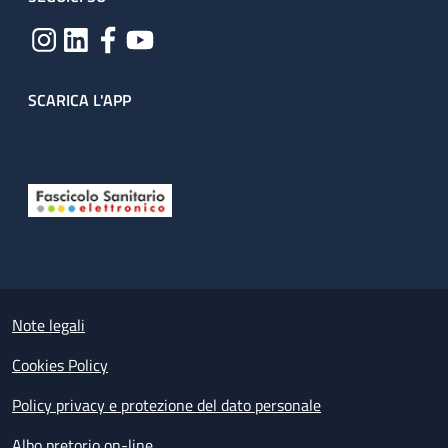
SCARICA L'APP
Useful links section
Small prints
Note legali
Cookies Policy
Policy privacy e protezione del dato personale
Albo pretorio on-line