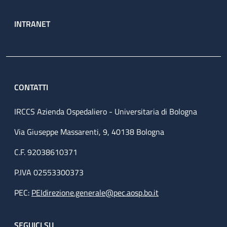
INTRANET
CONTATTI
IRCCS Azienda Ospedaliero - Universitaria di Bologna
Via Giuseppe Massarenti, 9, 40138 Bologna
C.F. 92038610371
P.IVA 02553300373
PEC:
PEIdirezione.generale@pec.aosp.bo.it
SEGUICI SU