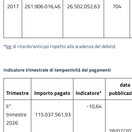
2017
261.906.016,46
26.502.052,63
704
*
(gg di ritardo/anticipo rispetto alla scadenza del debito)
Indicatore trimestrale di tempestività dei pagamenti
data
Trimestre
Importo pagato
Indicatore*
pubblicaz
II°
-10,64
trimestre
115.037.561,93
2026
28/07/20