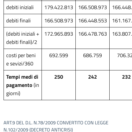
debiti iniziali
179.422.813
166.508.973
166.448
debiti finali
166.508.973
166.448.553
161.167
(debiti iniziali +
172.965.893
166.478.763
163.807
debiti finali)/2
costi per beni
692.599
686.759
706.3
e sevizi/360
Tempi medi di
250
242
232
pagamento
(in
giorni)
ART.9 DEL D.L. N.78/2009 CONVERTITO CON LEGGE
N.102/2009 (DECRETO ANTICRISI)