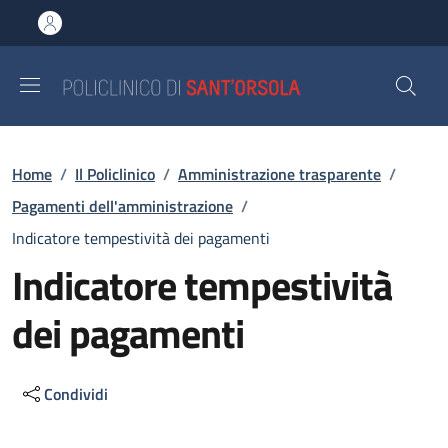
Salta al contenuto principale
Skip to footer content
Briciole di pane
Home
/
Il Policlinico
/
Amministrazione trasparente
/
Pagamenti dell'amministrazione
/
Indicatore tempestività dei pagamenti
Indicatore tempestività
dei pagamenti
Condividi