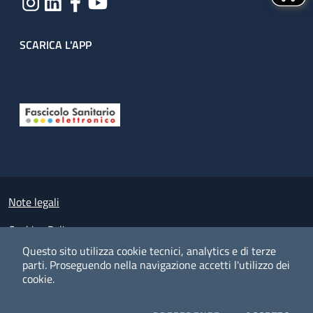
SCARICA L'APP
Useful links section
Small prints
Note legali
Cookies Policy
Questo sito utilizza cookie tecnici, analytics e di terze
Policy privacy e protezione del dato personale
parti.
Proseguendo nella navigazione accetti l'utilizzo dei
cookie.
Albo pretorio on-line