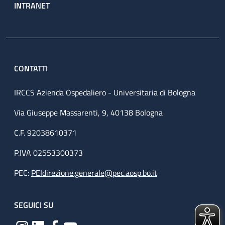
INTRANET
CONTATTI
IRCCS Azienda Ospedaliero - Universitaria di Bologna
Via Giuseppe Massarenti, 9, 40138 Bologna
C.F. 92038610371
P.IVA 02553300373
PEC:
PEIdirezione.generale@pec.aosp.bo.it
SEGUICI SU