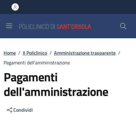
Salta al contenuto principale
Skip to footer content
Briciole di pane
Home
/
Il Policlinico
/
Amministrazione trasparente
/
Pagamenti dell'amministrazione
Pagamenti
dell'amministrazione
Condividi
Descrizione