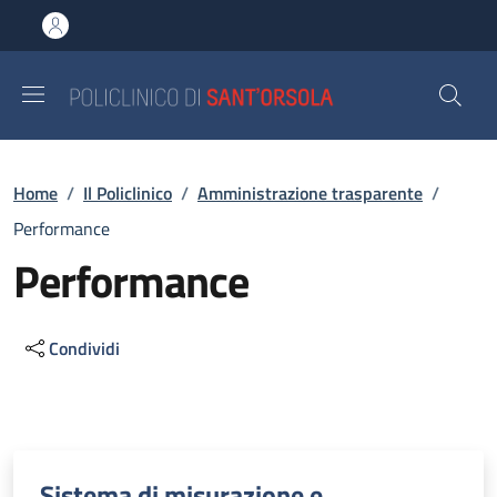
Salta al contenuto principale
Skip to footer content
Briciole di pane
Home
/
Il Policlinico
/
Amministrazione trasparente
/
Performance
Performance
Condividi
Descrizione
Sistema di misurazione e