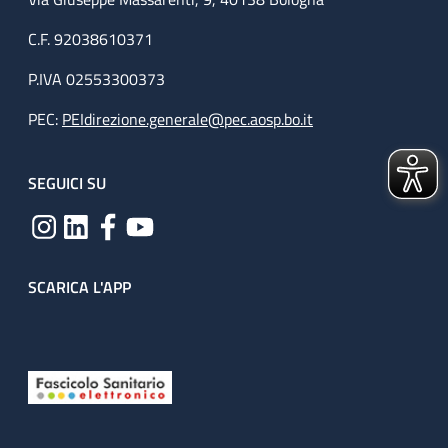
C.F. 92038610371
P.IVA 02553300373
PEC:
PEIdirezione.generale@pec.aosp.bo.it
SEGUICI SU
SCARICA L'APP