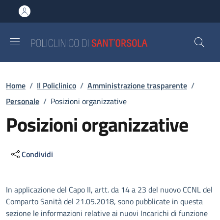
Salta al contenuto principale
Skip to footer content
Briciole di pane
Home
/
Il Policlinico
/
Amministrazione trasparente
/
Personale
/
Posizioni organizzative
Posizioni organizzative
Condividi
Descrizione
In applicazione del Capo II, artt. da 14 a 23 del nuovo CCNL del
Comparto Sanità del 21.05.2018, sono pubblicate in questa
sezione le informazioni relative ai nuovi Incarichi di funzione