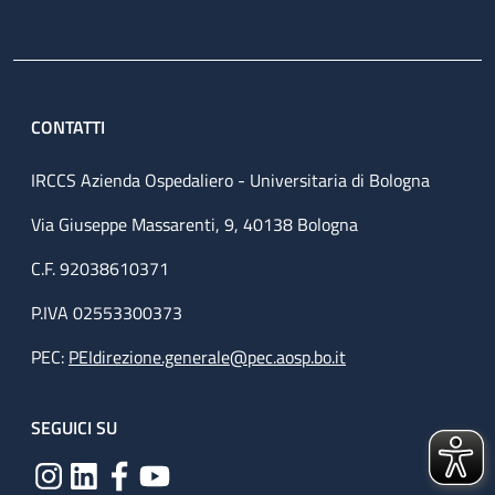
CONTATTI
IRCCS Azienda Ospedaliero - Universitaria di Bologna
Via Giuseppe Massarenti, 9, 40138 Bologna
C.F. 92038610371
P.IVA 02553300373
PEC:
PEIdirezione.generale@pec.aosp.bo.it
SEGUICI SU