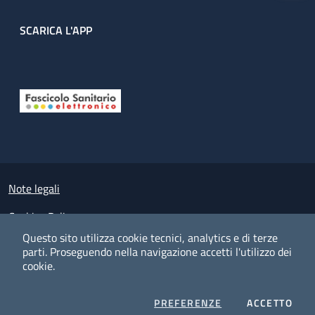
SCARICA L'APP
Useful links section
Small prints
Note legali
Cookies Policy
Questo sito utilizza cookie tecnici, analytics e di terze
Policy privacy e protezione del dato personale
parti.
Proseguendo nella navigazione accetti l'utilizzo dei
cookie.
Albo pretorio on-line
Dichiarazione di accessibilità
COOKIES
I CO
PREFERENZE
ACCETTO