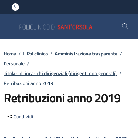
Salta al contenuto principale
Skip to footer content
Briciole di pane
Home
/
Il Policlinico
/
Amministrazione trasparente
/
Personale
/
Titolari di incarichi dirigenziali (dirigenti non generali)
/
Retribuzioni anno 2019
Retribuzioni anno 2019
Condividi
Descrizione