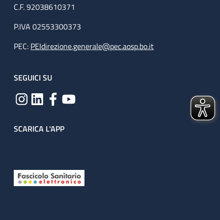
C.F. 92038610371
P.IVA 02553300373
PEC:
PEIdirezione.generale@pec.aosp.bo.it
SEGUICI SU
SCARICA L'APP