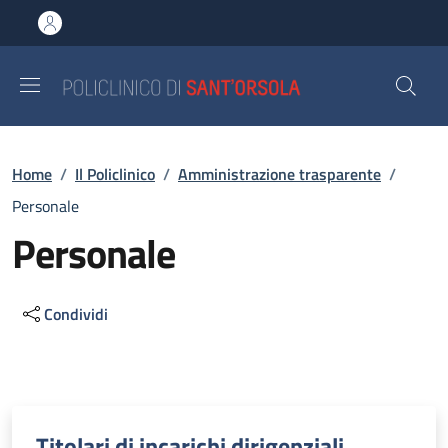
Salta al contenuto principale
Skip to footer content
Briciole di pane
Home
/
Il Policlinico
/
Amministrazione trasparente
/
Personale
Personale
Condividi
Descrizione
Titolari di incarichi dirigenziali