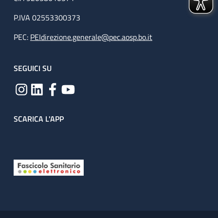
P.IVA 02553300373
PEC:
PEIdirezione.generale@pec.aosp.bo.it
SEGUICI SU
SCARICA L'APP
Useful links section