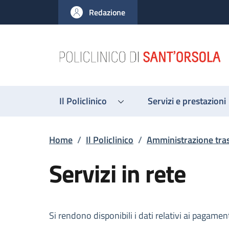
Salta al contenuto principale
Skip to footer content
Redazione
Il Policlinico
Servizi e prestazioni
Briciole di pane
Home
/
Il Policlinico
/
Amministrazione tra
Servizi in rete
Descrizione
Si rendono disponibili i dati relativi ai pagament