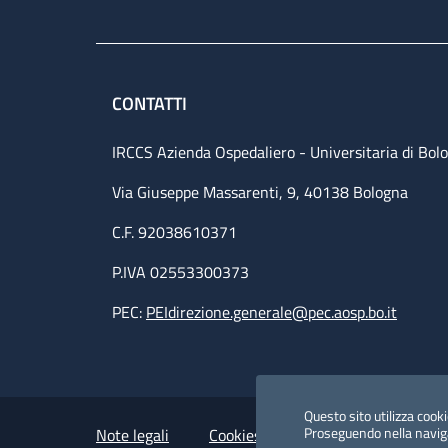
CONTATTI
IRCCS Azienda Ospedaliero - Universitaria di Bol
Via Giuseppe Massarenti, 9, 40138 Bologna
C.F. 92038610371
P.IVA 02553300373
PEC:
PEIdirezione.generale@pec.aosp.bo.it
Small prints
Useful links section
Questo sito utilizza cookie
Proseguendo nella navigaz
Note legali
Cookies Policy
Policy privacy 