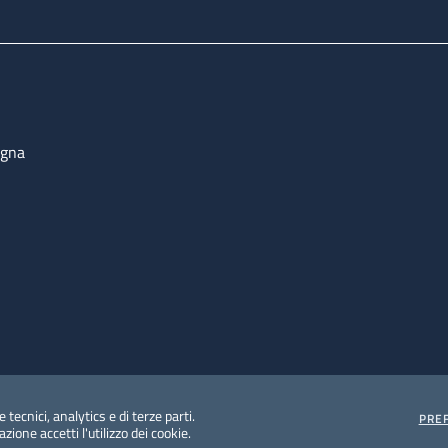
ogna
 tecnici, analytics e di terze parti.
PRE
ione accetti l'utilizzo dei cookie.
e protezione del dato personale
Albo pretorio on-line
Dic