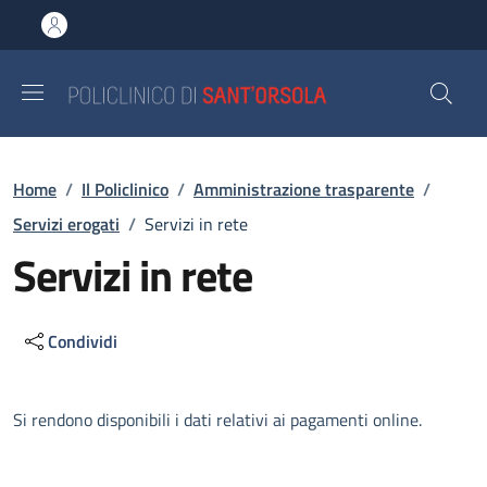
Salta al contenuto principale
Skip to footer content
Briciole di pane
Home
/
Il Policlinico
/
Amministrazione trasparente
/
Servizi erogati
/
Servizi in rete
Servizi in rete
Condividi
Descrizione
Si rendono disponibili i dati relativi ai pagamenti online.