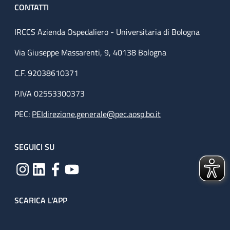
CONTATTI
IRCCS Azienda Ospedaliero - Universitaria di Bologna
Via Giuseppe Massarenti, 9, 40138 Bologna
C.F. 92038610371
P.IVA 02553300373
PEC:
PEIdirezione.generale@pec.aosp.bo.it
SEGUICI SU
SCARICA L'APP