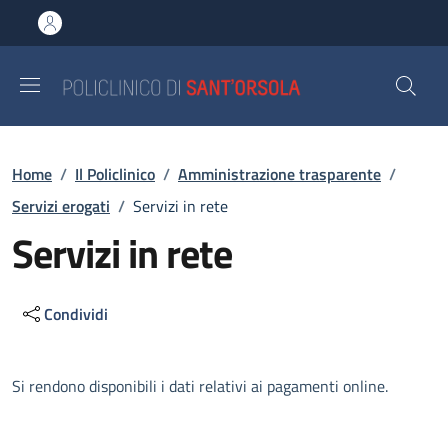
Salta al contenuto principale
Skip to footer content
Briciole di pane
Home
/
Il Policlinico
/
Amministrazione trasparente
/
Servizi erogati
/
Servizi in rete
Servizi in rete
Condividi
Descrizione
Si rendono disponibili i dati relativi ai pagamenti online.