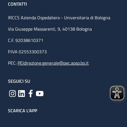
CONTATTI
IRCCS Azienda Ospedaliero - Universitaria di Bologna
Via Giuseppe Massarenti, 9, 40138 Bologna
C.F. 92038610371
P.IVA 02553300373
PEC:
PEIdirezione.generale@pec.aosp.bo.it
SEGUICI SU
SCARICA L'APP