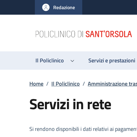
Salta al contenuto principale
Skip to footer content
Redazione
Il Policlinico
Servizi e prestazioni
Briciole di pane
Home
/
Il Policlinico
/
Amministrazione tra
Servizi in rete
Descrizione
Si rendono disponibili i dati relativi ai pagament