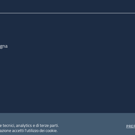
ogna
 tecnici, analytics e di terze parti.
PRE
ione accetti l'utilizzo dei cookie.
e protezione del dato personale
Albo pretorio on-line
Dic