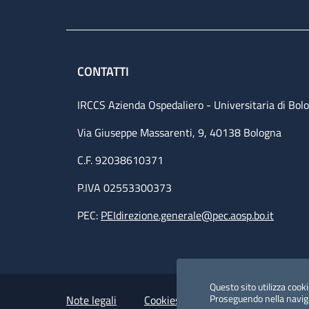
CONTATTI
IRCCS Azienda Ospedaliero - Universitaria di Bol
Via Giuseppe Massarenti, 9, 40138 Bologna
C.F. 92038610371
P.IVA 02553300373
PEC:
PEIdirezione.generale@pec.aosp.bo.it
Small prints
Useful links section
Questo sito utilizza cookie
Proseguendo nella navigaz
Note legali
Cookies Policy
Policy privacy 