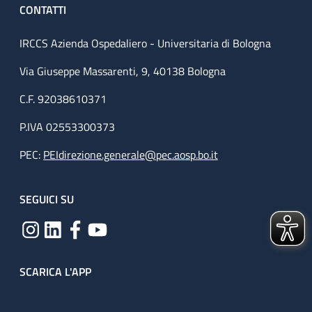
CONTATTI
IRCCS Azienda Ospedaliero - Universitaria di Bologna
Via Giuseppe Massarenti, 9, 40138 Bologna
C.F. 92038610371
P.IVA 02553300373
PEC:
PEIdirezione.generale@pec.aosp.bo.it
SEGUICI SU
SCARICA L'APP