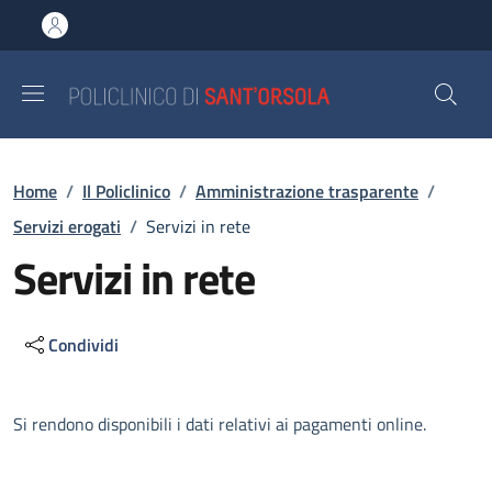
Salta al contenuto principale
Skip to footer content
Briciole di pane
Home
/
Il Policlinico
/
Amministrazione trasparente
/
Servizi erogati
/
Servizi in rete
Servizi in rete
Condividi
Descrizione
Si rendono disponibili i dati relativi ai pagamenti online.