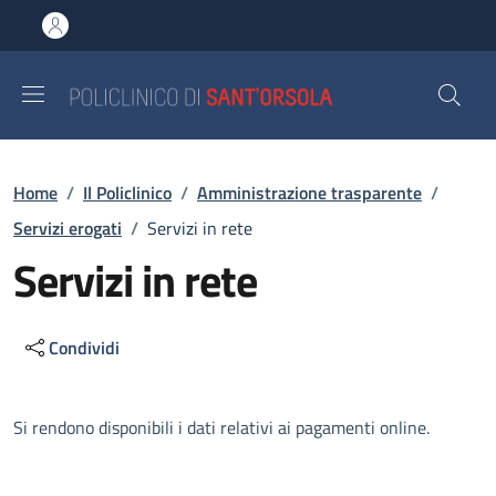
Salta al contenuto principale
Skip to footer content
Briciole di pane
Home
/
Il Policlinico
/
Amministrazione trasparente
/
Servizi erogati
/
Servizi in rete
Servizi in rete
Condividi
Descrizione
Si rendono disponibili i dati relativi ai pagamenti online.