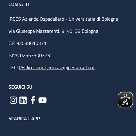
CONTATTI
IRCCS Azienda Ospedaliero - Universitaria di Bologna
Via Giuseppe Massarenti, 9, 40138 Bologna
C.F. 92038610371
P.IVA 02553300373
PEC:
PEIdirezione.generale@pec.aosp.bo.it
SEGUICI SU
SCARICA L'APP