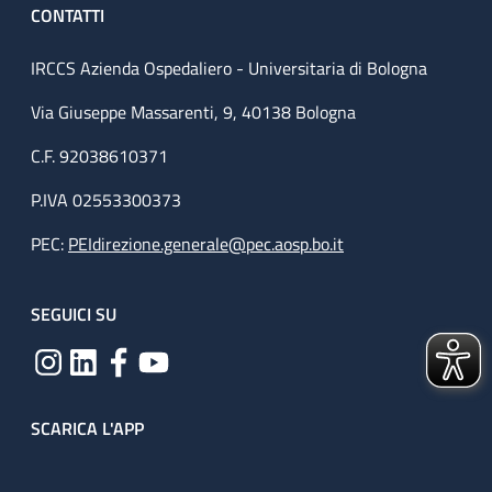
CONTATTI
IRCCS Azienda Ospedaliero - Universitaria di Bologna
Via Giuseppe Massarenti, 9, 40138 Bologna
C.F. 92038610371
P.IVA 02553300373
PEC:
PEIdirezione.generale@pec.aosp.bo.it
SEGUICI SU
SCARICA L'APP