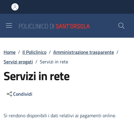
Salta al contenuto principale
Skip to footer content
Briciole di pane
Home
/
Il Policlinico
/
Amministrazione trasparente
/
Servizi erogati
/
Servizi in rete
Servizi in rete
Condividi
Descrizione
Si rendono disponibili i dati relativi ai pagamenti online.