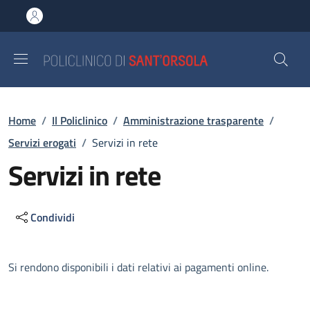
Salta al contenuto principale
Skip to footer content
Briciole di pane
Home
/
Il Policlinico
/
Amministrazione trasparente
/
Servizi erogati
/
Servizi in rete
Servizi in rete
Condividi
Descrizione
Si rendono disponibili i dati relativi ai pagamenti online.