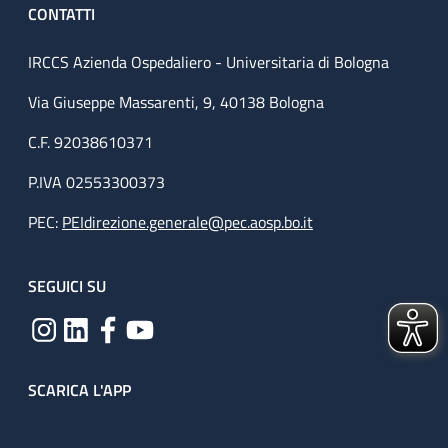
CONTATTI
IRCCS Azienda Ospedaliero - Universitaria di Bologna
Via Giuseppe Massarenti, 9, 40138 Bologna
C.F. 92038610371
P.IVA 02553300373
PEC:
PEIdirezione.generale@pec.aosp.bo.it
SEGUICI SU
SCARICA L'APP