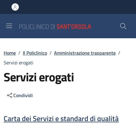
Salta al contenuto principale
Skip to footer content
Briciole di pane
Home
/
Il Policlinico
/
Amministrazione trasparente
/
Servizi erogati
Servizi erogati
Condividi
Descrizione
Carta dei Servizi e standard di qualità