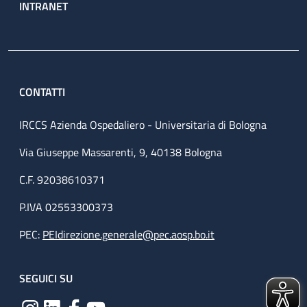
INTRANET
CONTATTI
IRCCS Azienda Ospedaliero - Universitaria di Bologna
Via Giuseppe Massarenti, 9, 40138 Bologna
C.F. 92038610371
P.IVA 02553300373
PEC:
PEIdirezione.generale@pec.aosp.bo.it
SEGUICI SU