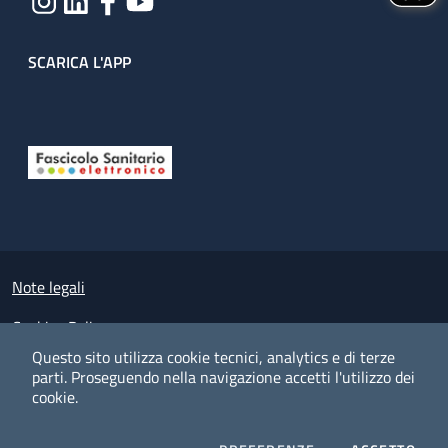
SCARICA L'APP
Useful links section
Small prints
Note legali
Cookies Policy
Questo sito utilizza cookie tecnici, analytics e di terze
Policy privacy e protezione del dato personale
parti.
Proseguendo nella navigazione accetti l'utilizzo dei
cookie.
Albo pretorio on-line
Dichiarazione di accessibilità