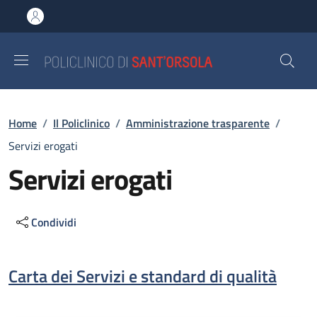
Salta al contenuto principale
Skip to footer content
Briciole di pane
Home
/
Il Policlinico
/
Amministrazione trasparente
/
Servizi erogati
Servizi erogati
Condividi
Descrizione
Carta dei Servizi e standard di qualità