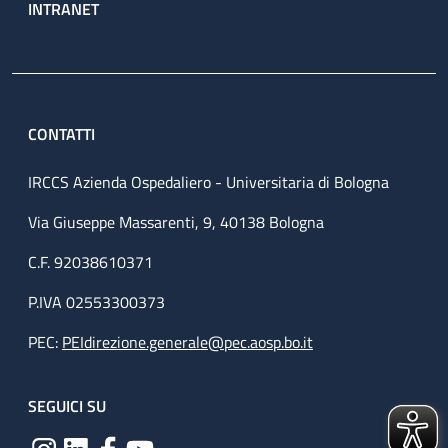
INTRANET
CONTATTI
IRCCS Azienda Ospedaliero - Universitaria di Bologna
Via Giuseppe Massarenti, 9, 40138 Bologna
C.F. 92038610371
P.IVA 02553300373
PEC:
PEIdirezione.generale@pec.aosp.bo.it
SEGUICI SU