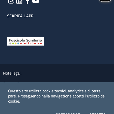
SCARICA L'APP
Useful links section
Small prints
Note legali
Cookies Policy
Questo sito utilizza cookie tecnici, analytics e di terze
Policy privacy e protezione del dato personale
parti.
Proseguendo nella navigazione accetti l'utilizzo dei
cookie.
Albo pretorio on-line
Dichiarazione di accessibilità