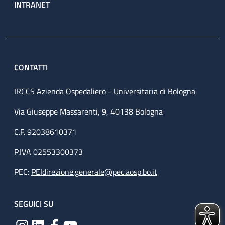
INTRANET
CONTATTI
IRCCS Azienda Ospedaliero - Universitaria di Bologna
Via Giuseppe Massarenti, 9, 40138 Bologna
C.F. 92038610371
P.IVA 02553300373
PEC:
PEIdirezione.generale@pec.aosp.bo.it
SEGUICI SU