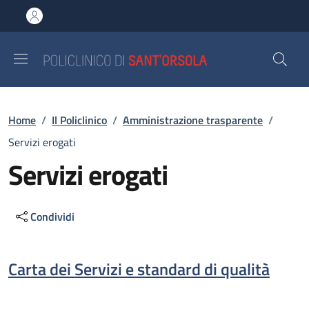
Salta al contenuto principale
Skip to footer content
Briciole di pane
Home
/
Il Policlinico
/
Amministrazione trasparente
/
Servizi erogati
Servizi erogati
Condividi
Descrizione
Carta dei Servizi e standard di qualità