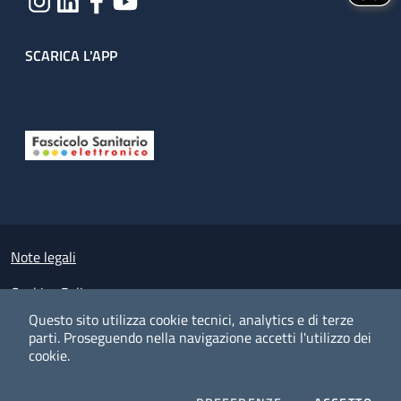
SCARICA L'APP
Useful links section
Small prints
Note legali
Cookies Policy
Questo sito utilizza cookie tecnici, analytics e di terze
Policy privacy e protezione del dato personale
parti.
Proseguendo nella navigazione accetti l'utilizzo dei
cookie.
Albo pretorio on-line
Dichiarazione di accessibilità