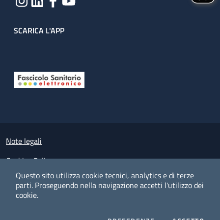
SCARICA L'APP
Useful links section
Small prints
Note legali
Cookies Policy
Questo sito utilizza cookie tecnici, analytics e di terze
Policy privacy e protezione del dato personale
parti.
Proseguendo nella navigazione accetti l'utilizzo dei
cookie.
Albo pretorio on-line
Dichiarazione di accessibilità