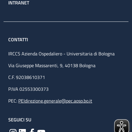
INTRANET
CONTATTI
IRCCS Azienda Ospedaliero - Universitaria di Bologna
Via Giuseppe Massarenti, 9, 40138 Bologna
C.F. 92038610371
P.IVA 02553300373
PEC:
PEIdirezione.generale@pec.aosp.bo.it
SEGUICI SU