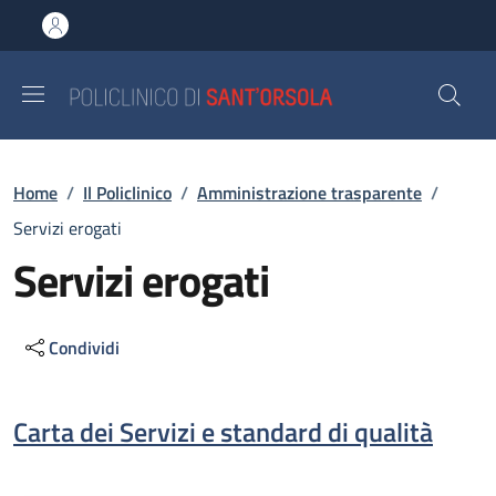
Salta al contenuto principale
Skip to footer content
Briciole di pane
Home
/
Il Policlinico
/
Amministrazione trasparente
/
Servizi erogati
Servizi erogati
Condividi
Descrizione
Carta dei Servizi e standard di qualità