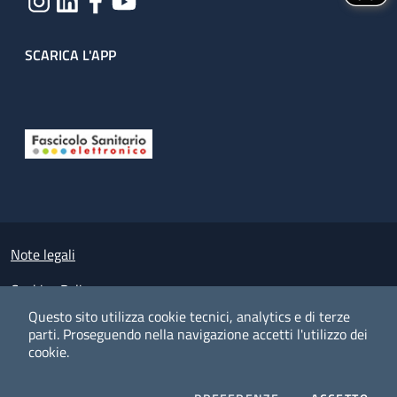
SCARICA L'APP
Useful links section
Small prints
Note legali
Cookies Policy
Questo sito utilizza cookie tecnici, analytics e di terze
Policy privacy e protezione del dato personale
parti.
Proseguendo nella navigazione accetti l'utilizzo dei
cookie.
Albo pretorio on-line
Dichiarazione di accessibilità