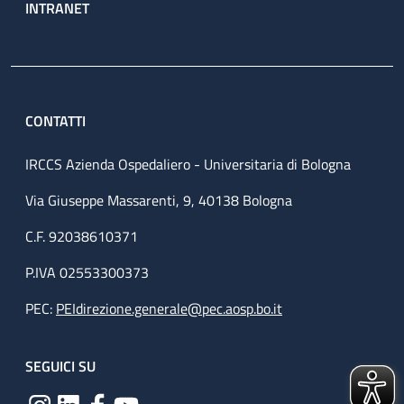
INTRANET
CONTATTI
IRCCS Azienda Ospedaliero - Universitaria di Bologna
Via Giuseppe Massarenti, 9, 40138 Bologna
C.F. 92038610371
P.IVA 02553300373
PEC:
PEIdirezione.generale@pec.aosp.bo.it
SEGUICI SU