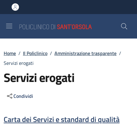
Salta al contenuto principale
Skip to footer content
Briciole di pane
Home
/
Il Policlinico
/
Amministrazione trasparente
/
Servizi erogati
Servizi erogati
Condividi
Descrizione
Carta dei Servizi e standard di qualità