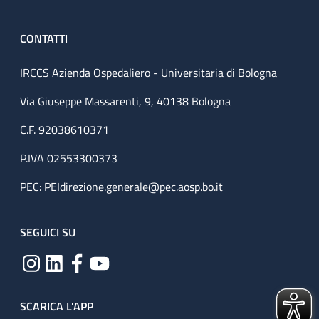
CONTATTI
IRCCS Azienda Ospedaliero - Universitaria di Bologna
Via Giuseppe Massarenti, 9, 40138 Bologna
C.F. 92038610371
P.IVA 02553300373
PEC:
PEIdirezione.generale@pec.aosp.bo.it
SEGUICI SU
SCARICA L'APP