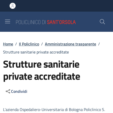
Salta al contenuto principale
Skip to footer content
Briciole di pane
Home
/
Il Policlinico
/
Amministrazione trasparente
/
Strutture sanitarie private accreditate
Strutture sanitarie
private accreditate
Condividi
Descrizione
L'azienda Ospedaliero-Universitaria di Bologna Policlinico S.