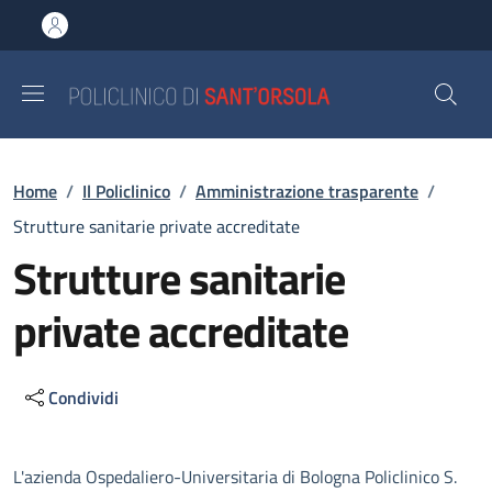
Salta al contenuto principale
Skip to footer content
Briciole di pane
Home
/
Il Policlinico
/
Amministrazione trasparente
/
Strutture sanitarie private accreditate
Strutture sanitarie
private accreditate
Condividi
Descrizione
L'azienda Ospedaliero-Universitaria di Bologna Policlinico S.