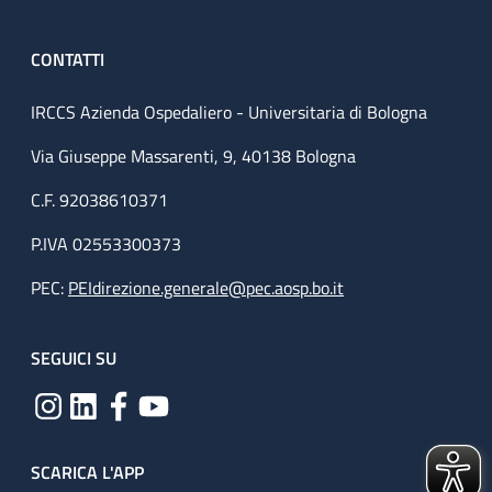
CONTATTI
IRCCS Azienda Ospedaliero - Universitaria di Bologna
Via Giuseppe Massarenti, 9, 40138 Bologna
C.F. 92038610371
P.IVA 02553300373
PEC:
PEIdirezione.generale@pec.aosp.bo.it
SEGUICI SU
SCARICA L'APP