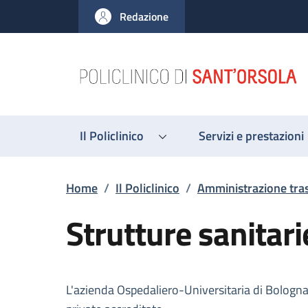
Salta al contenuto principale
Skip to footer content
Redazione
Il Policlinico
Servizi e prestazioni
Briciole di pane
Home
/
Il Policlinico
/
Amministrazione tra
Strutture sanitari
Descrizione
L'azienda Ospedaliero-Universitaria di Bologna 