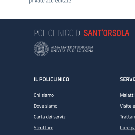
private accreditate
Footer
IL POLICLINICO
SERVI
Chi siamo
Malatti
Dove siamo
Visite 
Carta dei servizi
Tratta
Strutture
Cure pa