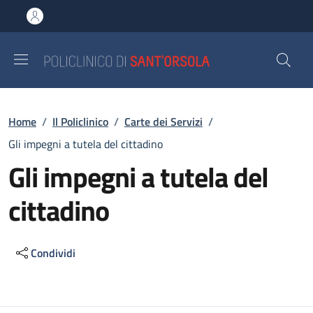
Salta al contenuto principale
Skip to footer content
Briciole di pane
Home
/
Il Policlinico
/
Carte dei Servizi
/
Gli impegni a tutela del cittadino
Gli impegni a tutela del
cittadino
Condividi