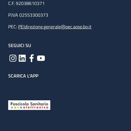
C.F. 92038610371
P.IVA 02553300373
PEC:
PEIdirezione.generale@pec.aosp.bo.it
SEGUICI SU
SCARICA L'APP