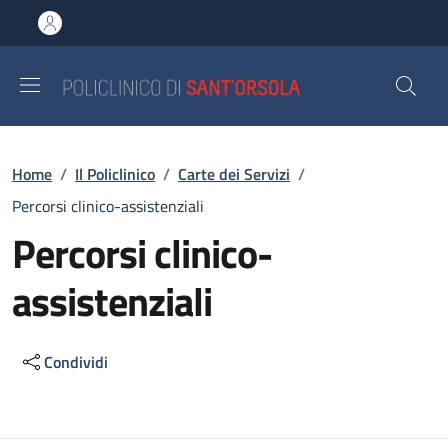
Salta al contenuto principale
Skip to footer content
Briciole di pane
Home
/
Il Policlinico
/
Carte dei Servizi
/
Percorsi clinico-assistenziali
Percorsi clinico-
assistenziali
Condividi