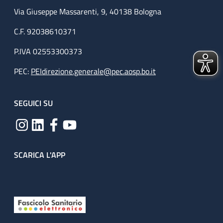
Via Giuseppe Massarenti, 9, 40138 Bologna
C.F. 92038610371
P.IVA 02553300373
PEC:
PEIdirezione.generale@pec.aosp.bo.it
SEGUICI SU
SCARICA L'APP