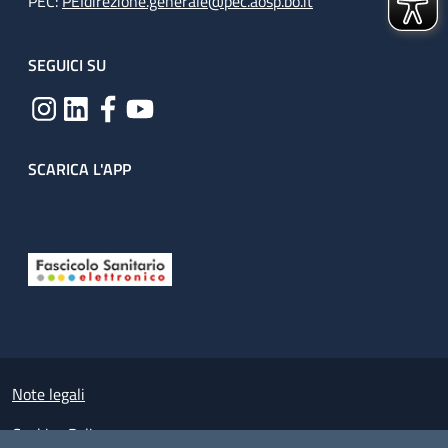
PEC:
PEIdirezione.generale@pec.aosp.bo.it
SEGUICI SU
SCARICA L'APP
Useful links section
Small prints
Note legali
Cookies Policy