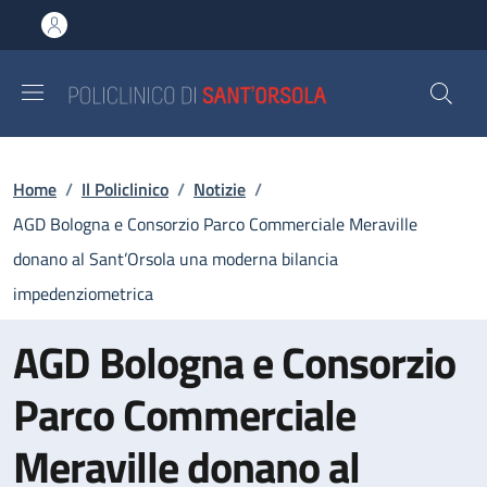
Salta al contenuto principale
Skip to footer content
Briciole di pane
Home
/
Il Policlinico
/
Notizie
/
AGD Bologna e Consorzio Parco Commerciale Meraville
donano al Sant’Orsola una moderna bilancia
impedenziometrica
AGD Bologna e Consorzio
Parco Commerciale
Meraville donano al