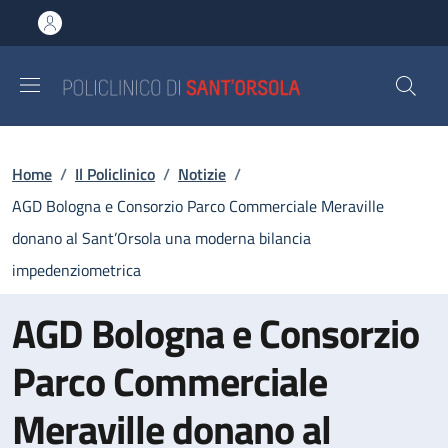
Salta al contenuto principale
Skip to footer content
Briciole di pane
Home
/
Il Policlinico
/
Notizie
/
AGD Bologna e Consorzio Parco Commerciale Meraville
donano al Sant’Orsola una moderna bilancia
impedenziometrica
AGD Bologna e Consorzio
Parco Commerciale
Meraville donano al