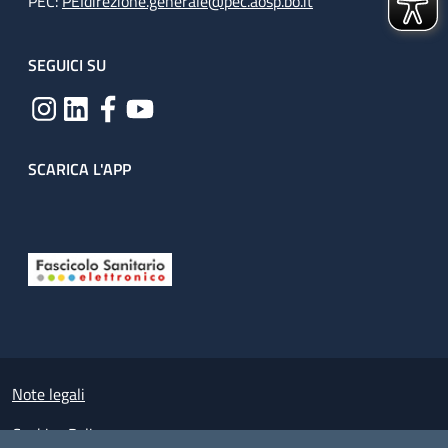
PEC:
PEIdirezione.generale@pec.aosp.bo.it
SEGUICI SU
SCARICA L'APP
Useful links section
Small prints
Note legali
Cookies Policy