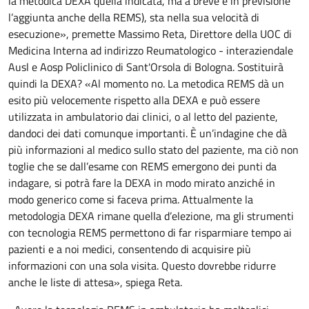
la metodica DEXA quella indicata, ma a breve è in previsione
l’aggiunta anche della REMS), sta nella sua velocità di
esecuzione», premette Massimo Reta, Direttore della UOC di
Medicina Interna ad indirizzo Reumatologico - interaziendale
Ausl e Aosp Policlinico di Sant'Orsola di Bologna. Sostituirà
quindi la DEXA? «Al momento no. La metodica REMS dà un
esito più velocemente rispetto alla DEXA e può essere
utilizzata in ambulatorio dai clinici, o al letto del paziente,
dandoci dei dati comunque importanti. È un’indagine che dà
più informazioni al medico sullo stato del paziente, ma ciò non
toglie che se dall’esame con REMS emergono dei punti da
indagare, si potrà fare la DEXA in modo mirato anziché in
modo generico come si faceva prima. Attualmente la
metodologia DEXA rimane quella d’elezione, ma gli strumenti
con tecnologia REMS permettono di far risparmiare tempo ai
pazienti e a noi medici, consentendo di acquisire più
informazioni con una sola visita. Questo dovrebbe ridurre
anche le liste di attesa», spiega Reta.