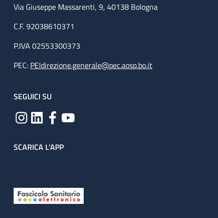
Via Giuseppe Massarenti, 9, 40138 Bologna
C.F. 92038610371
P.IVA 02553300373
PEC:
PEIdirezione.generale@pec.aosp.bo.it
SEGUICI SU
SCARICA L'APP