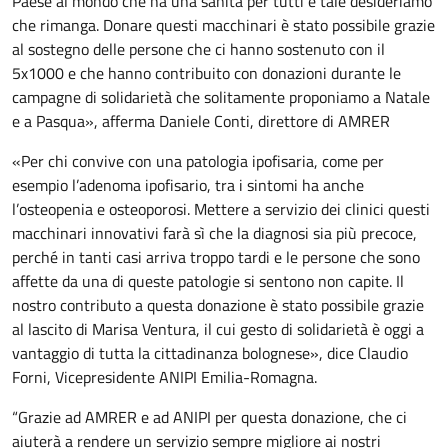
Paese al mondo che ha una sanità per tutti e tale desideriamo
che rimanga. Donare questi macchinari è stato possibile grazie
al sostegno delle persone che ci hanno sostenuto con il
5x1000 e che hanno contribuito con donazioni durante le
campagne di solidarietà che solitamente proponiamo a Natale
e a Pasqua», afferma Daniele Conti, direttore di AMRER
«Per chi convive con una patologia ipofisaria, come per
esempio l’adenoma ipofisario, tra i sintomi ha anche
l’osteopenia e osteoporosi. Mettere a servizio dei clinici questi
macchinari innovativi farà sì che la diagnosi sia più precoce,
perché in tanti casi arriva troppo tardi e le persone che sono
affette da una di queste patologie si sentono non capite. Il
nostro contributo a questa donazione è stato possibile grazie
al lascito di Marisa Ventura, il cui gesto di solidarietà è oggi a
vantaggio di tutta la cittadinanza bolognese», dice Claudio
Forni, Vicepresidente ANIPI Emilia-Romagna.
“Grazie ad AMRER e ad ANIPI per questa donazione, che ci
aiuterà a rendere un servizio sempre migliore ai nostri