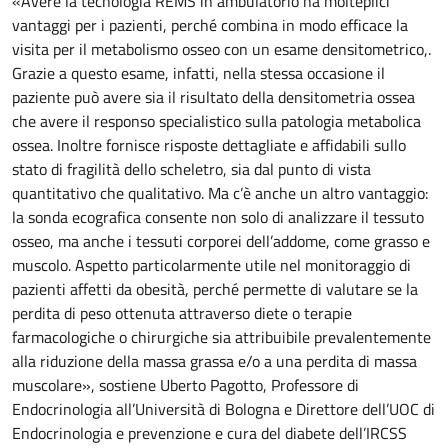
«Avere la tecnologia REMS in ambulatorio ha molteplici
vantaggi per i pazienti, perché combina in modo efficace la
visita per il metabolismo osseo con un esame densitometrico,.
Grazie a questo esame, infatti, nella stessa occasione il
paziente può avere sia il risultato della densitometria ossea
che avere il responso specialistico sulla patologia metabolica
ossea. Inoltre fornisce risposte dettagliate e affidabili sullo
stato di fragilità dello scheletro, sia dal punto di vista
quantitativo che qualitativo. Ma c’è anche un altro vantaggio:
la sonda ecografica consente non solo di analizzare il tessuto
osseo, ma anche i tessuti corporei dell’addome, come grasso e
muscolo. Aspetto particolarmente utile nel monitoraggio di
pazienti affetti da obesità, perché permette di valutare se la
perdita di peso ottenuta attraverso diete o terapie
farmacologiche o chirurgiche sia attribuibile prevalentemente
alla riduzione della massa grassa e/o a una perdita di massa
muscolare», sostiene Uberto Pagotto, Professore di
Endocrinologia all’Università di Bologna e Direttore dell’UOC di
Endocrinologia e prevenzione e cura del diabete dell’IRCSS