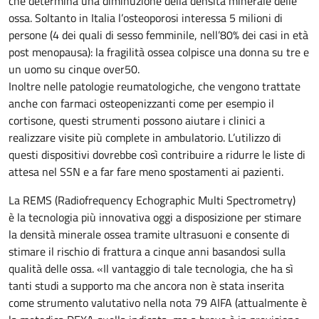
che determina una diminuzione della densità minerale delle
ossa. Soltanto in Italia l’osteoporosi interessa 5 milioni di
persone (4 dei quali di sesso femminile, nell’80% dei casi in età
post menopausa): la fragilità ossea colpisce una donna su tre e
un uomo su cinque over50.
Inoltre nelle patologie reumatologiche, che vengono trattate
anche con farmaci osteopenizzanti come per esempio il
cortisone, questi strumenti possono aiutare i clinici a
realizzare visite più complete in ambulatorio. L’utilizzo di
questi dispositivi dovrebbe così contribuire a ridurre le liste di
attesa nel SSN e a far fare meno spostamenti ai pazienti.
La REMS (Radiofrequency Echographic Multi Spectrometry)
è la tecnologia più innovativa oggi a disposizione per stimare
la densità minerale ossea tramite ultrasuoni e consente di
stimare il rischio di frattura a cinque anni basandosi sulla
qualità delle ossa. «Il vantaggio di tale tecnologia, che ha sì
tanti studi a supporto ma che ancora non è stata inserita
come strumento valutativo nella nota 79 AIFA (attualmente è