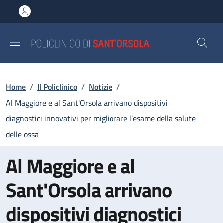
Salta al contenuto principale
Skip to footer content
Briciole di pane
Home
/
Il Policlinico
/
Notizie
/
Al Maggiore e al Sant'Orsola arrivano dispositivi
diagnostici innovativi per migliorare l’esame della salute
delle ossa
Al Maggiore e al
Sant'Orsola arrivano
dispositivi diagnostici