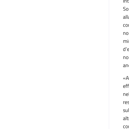
In
So
al
co
no
mi
d’
no
an
«A
ef
ne
re
su
al
co