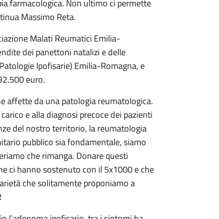
pia farmacologica. Non ultimo ci permette
ontinua Massimo Reta.
ciazione Malati Reumatici Emilia-
ndite dei panettoni natalizi e delle
 Patologie Ipofisarie) Emilia-Romagna, e
 92.500 euro.
e affette da una patologia reumatologica.
 carico e alla diagnosi precoce dei pazienti
ze del nostro territorio, la reumatologia
itario pubblico sia fondamentale, siamo
ideriamo che rimanga. Donare questi
che ci hanno sostenuto con il 5x1000 e che
darietà che solitamente proponiamo a
R
o l’adenoma ipofisario, tra i sintomi ha