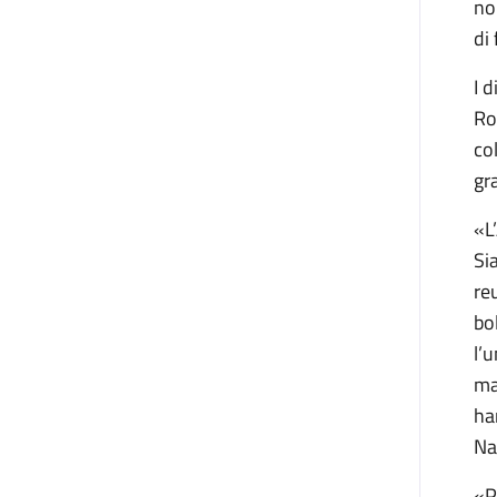
no
di
I 
Ro
co
gr
«L
Si
re
bo
l’
ma
ha
Na
«P