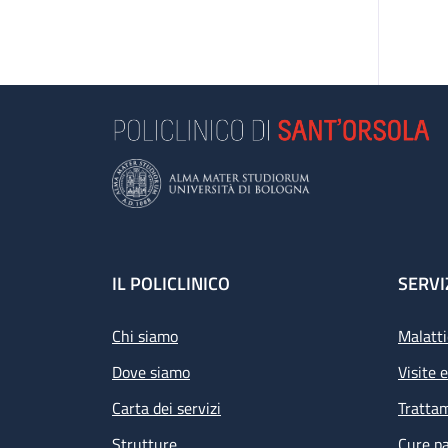
Footer
IL POLICLINICO
SERVI
Chi siamo
Malatti
Dove siamo
Visite 
Carta dei servizi
Tratta
Strutture
Cure pa