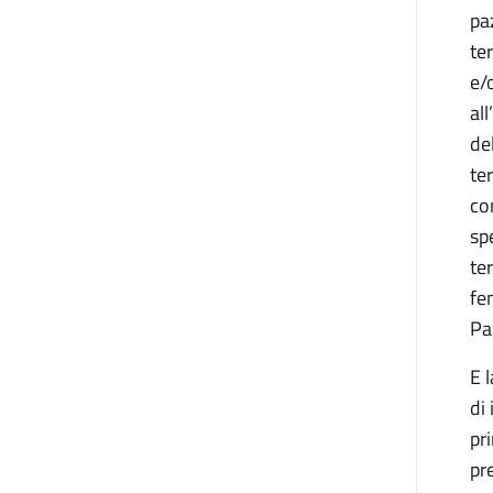
pa
te
e/
al
de
te
co
sp
te
fe
Pa
E 
di
pr
pr