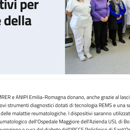
ivi per
 della
RER e ANIPI Emilia-Romagna donano, anche grazie al lascit
ola arrivano dispositivi diagnostici innovativi per migliorare l’es
ovi strumenti diagnostici dotati di tecnologia REMS e una so
 delle malattie reumatologiche. I dispositivi saranno utilizzat
umatologico dell'Ospedale Maggiore dell'Azienda USL di Bol
evenzione e cura del diabete dell'IRCCS Policlinico di Sant'O