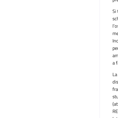
Si
sc
l’
me
In
pe
am
a 
La
di
fr
st
(a
RE