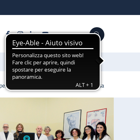
Facebook
Instagram
Linkedin
YouTube
Cerca
Sostienici
per migliorare l’esame della salute delle ossa