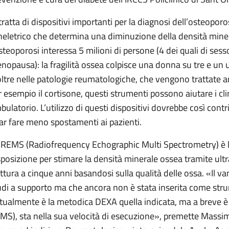
 tratta di dispositivi importanti per la diagnosi dell’osteopor
heletrico che determina una diminuzione della densità mineral
osteoporosi interessa 5 milioni di persone (4 dei quali di sess
nopausa): la fragilità ossea colpisce una donna su tre e un
oltre nelle patologie reumatologiche, che vengono trattate
r esempio il cortisone, questi strumenti possono aiutare i clin
bulatorio. L’utilizzo di questi dispositivi dovrebbe così contri
far fare meno spostamenti ai pazienti.
 REMS (Radiofrequency Echographic Multi Spectrometry) è la
sposizione per stimare la densità minerale ossea tramite ultra
attura a cinque anni basandosi sulla qualità delle ossa. «Il van
udi a supporto ma che ancora non è stata inserita come stru
ttualmente è la metodica DEXA quella indicata, ma a breve è 
MS), sta nella sua velocità di esecuzione», premette Massim