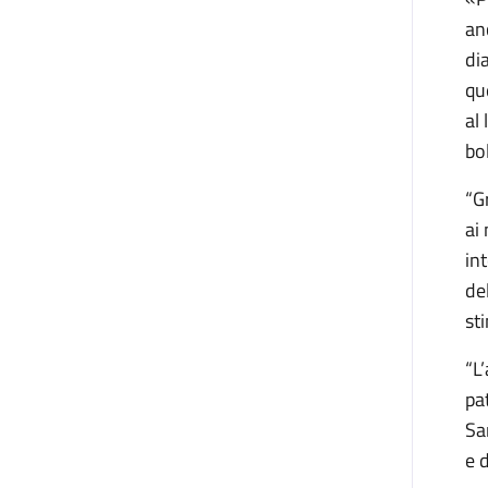
an
di
qu
al 
bo
“G
ai
in
de
st
“L
pa
Sa
e 