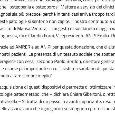
che l’osteopenia e osteoporosi. Mettere a servizio dei clinici 
agnosi sia più precoce, perché in tanti casi arriva troppo tar
este patologie si sentono non capite. Il nostro contributo a 
lascito di Marisa Ventura, il cui gesto di solidarietà è oggi a 
lognese», dice Claudio Forni, Vicepresidente ANIPI Emilia-
razie ad AMRER e ad ANIPI per questa donazione, che ci aiut
 nostri pazienti. La presenza di un tessuto sociale che sostien
teragisce con essa” secondo Paolo Bordon, direttore genera
lle risorse più importanti su cui il sistema sanitario di ques
imolo a fare sempre meglio”.
’acquisizione di questi dispositivi ci permette di ottimizzare i
tologie osteometaboliche – dichiara Chiara Gibertoni, diretto
nt’Orsola – Si tratta di un passo in avanti importante, reso po
delle associazioni che ogni giorno sostengono i professionisti