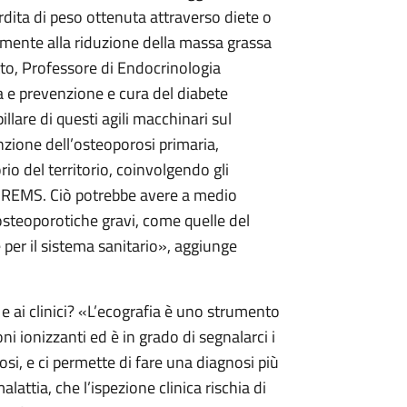
erdita di peso ottenuta attraverso diete o
temente alla riduzione della massa grassa
to, Professore di Endocrinologia
a e prevenzione e cura del diabete
llare di questi agili macchinari sul
nzione dell’osteoporosi primaria,
o del territorio, coinvolgendo gli
la REMS. Ciò potrebbe avere a medio
 osteoporotiche gravi, come quelle del
e per il sistema sanitario», aggiunge
 e ai clinici? «L’ecografia è uno strumento
i ionizzanti ed è in grado di segnalarci i
osi, e ci permette di fare una diagnosi più
lattia, che l’ispezione clinica rischia di