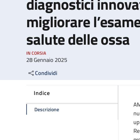
diagnostici innovat
migliorare l’esame
salute delle ossa
IN CORSIA
28 Gennaio 2025
Condividi
Indice
AM
della pagina Al Maggiore e al Sant'Ors
Descrizione
nu
up
Re
pr