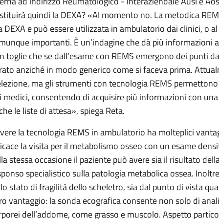
terna ad indirizzo Reumatologico - interaziendale Ausl e Aosp
stituirà quindi la DEXA? «Al momento no. La metodica REMS
la DEXA e può essere utilizzata in ambulatorio dai clinici, o al
munque importanti. È un’indagine che dà più informazioni al
n toglie che se dall’esame con REMS emergono dei punti da 
rato anziché in modo generico come si faceva prima. Attua
elezione, ma gli strumenti con tecnologia REMS permettono d
i medici, consentendo di acquisire più informazioni con una 
che le liste di attesa», spiega Reta.
vere la tecnologia REMS in ambulatorio ha molteplici vantag
ficace la visita per il metabolismo osseo con un esame densit
lla stessa occasione il paziente può avere sia il risultato del
sponso specialistico sulla patologia metabolica ossea. Inoltre 
llo stato di fragilità dello scheletro, sia dal punto di vista q
tro vantaggio: la sonda ecografica consente non solo di anali
rporei dell’addome, come grasso e muscolo. Aspetto partico