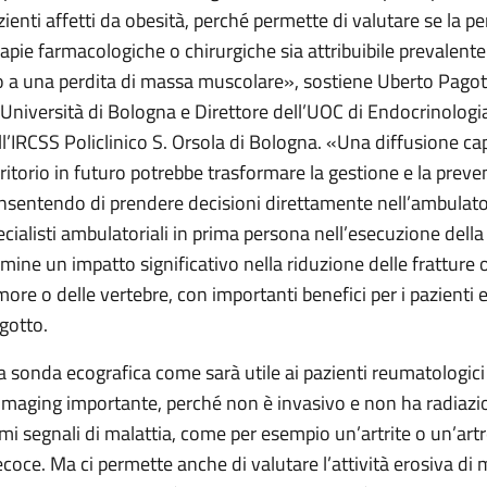
zienti affetti da obesità, perché permette di valutare se la p
rapie farmacologiche o chirurgiche sia attribuibile prevalen
o a una perdita di massa muscolare», sostiene Uberto Pagot
l’Università di Bologna e Direttore dell’UOC di Endocrinologi
ll’IRCSS Policlinico S. Orsola di Bologna. «Una diffusione capi
rritorio in futuro potrebbe trasformare la gestione e la preve
nsentendo di prendere decisioni direttamente nell’ambulatori
ecialisti ambulatoriali in prima persona nell’esecuzione del
rmine un impatto significativo nella riduzione delle fratture
more o delle vertebre, con importanti benefici per i pazienti 
gotto.
la sonda ecografica come sarà utile ai pazienti reumatologici
 imaging importante, perché non è invasivo e non ha radiazion
imi segnali di malattia, come per esempio un’artrite o un’artr
ecoce. Ma ci permette anche di valutare l’attività erosiva di ma