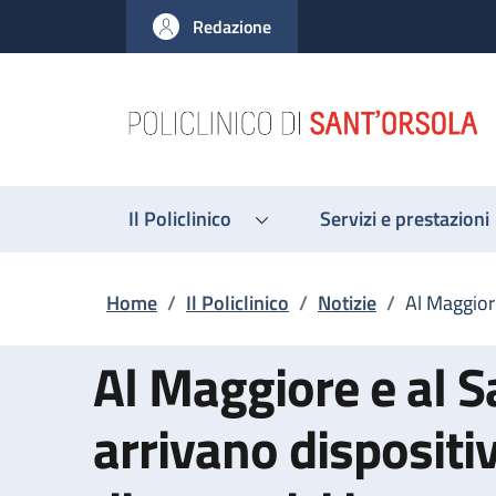
Salta al contenuto principale
Skip to footer content
Redazione
Il Policlinico
Servizi e prestazioni
Briciole di pane
Home
/
Il Policlinico
/
Notizie
/
Al Maggiore
Al Maggiore e al S
arrivano dispositiv