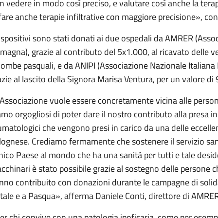
n vedere in modo così preciso, e valutare così anche la tera
 fare anche terapie infiltrative con maggiore precisione», c
dispositivi sono stati donati ai due ospedali da AMRER (Asso
magna), grazie al contributo del 5x1.000, al ricavato delle ve
lombe pasquali, e da ANIPI (Associazione Nazionale Italiana
azie al lascito della Signora Marisa Ventura, per un valore di
’Associazione vuole essere concretamente vicina alle person
amo orgogliosi di poter dare il nostro contributo alla presa in
umatologici che vengono presi in carico da una delle eccellen
lognese. Crediamo fermamente che sostenere il servizio san
unico Paese al mondo che ha una sanità per tutti e tale des
cchinari è stato possibile grazie al sostegno delle persone 
nno contribuito con donazioni durante le campagne di soli
tale e a Pasqua», afferma Daniele Conti, direttore di AMRE
er chi convive con una patologia ipofisaria, come per esempi