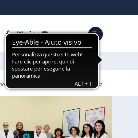
Facebook
Instagram
Linkedin
YouTube
Cerca
Sostienici
per migliorare l’esame della salute delle ossa