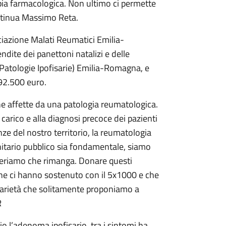
pia farmacologica. Non ultimo ci permette
ontinua Massimo Reta.
ciazione Malati Reumatici Emilia-
ndite dei panettoni natalizi e delle
 Patologie Ipofisarie) Emilia-Romagna, e
 92.500 euro.
e affette da una patologia reumatologica.
 carico e alla diagnosi precoce dei pazienti
ze del nostro territorio, la reumatologia
itario pubblico sia fondamentale, siamo
ideriamo che rimanga. Donare questi
che ci hanno sostenuto con il 5x1000 e che
darietà che solitamente proponiamo a
R
o l’adenoma ipofisario, tra i sintomi ha