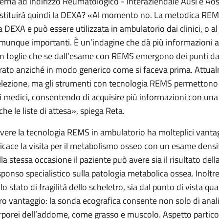
terna ad indirizzo Reumatologico - interaziendale Ausl e Aosp
stituirà quindi la DEXA? «Al momento no. La metodica REMS
la DEXA e può essere utilizzata in ambulatorio dai clinici, o al
munque importanti. È un’indagine che dà più informazioni al
n toglie che se dall’esame con REMS emergono dei punti da 
rato anziché in modo generico come si faceva prima. Attua
elezione, ma gli strumenti con tecnologia REMS permettono d
i medici, consentendo di acquisire più informazioni con una 
che le liste di attesa», spiega Reta.
vere la tecnologia REMS in ambulatorio ha molteplici vantag
ficace la visita per il metabolismo osseo con un esame densit
lla stessa occasione il paziente può avere sia il risultato del
sponso specialistico sulla patologia metabolica ossea. Inoltre 
llo stato di fragilità dello scheletro, sia dal punto di vista q
tro vantaggio: la sonda ecografica consente non solo di anali
rporei dell’addome, come grasso e muscolo. Aspetto partico