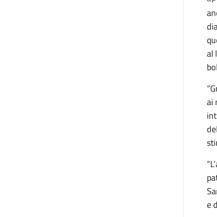
an
di
qu
al 
bo
“G
ai
in
de
st
“L
pa
Sa
e 