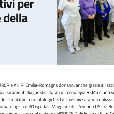
ivi per
 della
RER e ANIPI Emilia-Romagna donano, anche grazie al lascit
ola arrivano dispositivi diagnostici innovativi per migliorare l’es
ovi strumenti diagnostici dotati di tecnologia REMS e una so
 delle malattie reumatologiche. I dispositivi saranno utilizzat
umatologico dell'Ospedale Maggiore dell'Azienda USL di Bol
evenzione e cura del diabete dell'IRCCS Policlinico di Sant'O