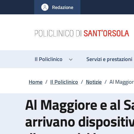
Salta al contenuto principale
Skip to footer content
Redazione
Il Policlinico
Servizi e prestazioni
Briciole di pane
Home
/
Il Policlinico
/
Notizie
/
Al Maggiore
Al Maggiore e al S
arrivano dispositiv