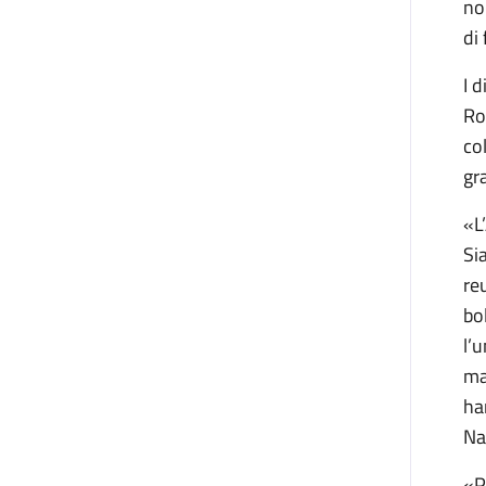
no
di
I 
Ro
co
gr
«L
Si
re
bo
l’
ma
ha
Na
«P