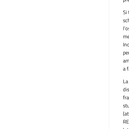
Si
sc
l’
me
In
pe
am
a 
La
di
fr
st
(a
RE