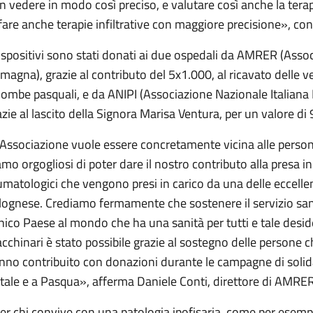
n vedere in modo così preciso, e valutare così anche la tera
 fare anche terapie infiltrative con maggiore precisione», c
dispositivi sono stati donati ai due ospedali da AMRER (Asso
magna), grazie al contributo del 5x1.000, al ricavato delle ve
lombe pasquali, e da ANIPI (Associazione Nazionale Italiana
azie al lascito della Signora Marisa Ventura, per un valore di
’Associazione vuole essere concretamente vicina alle person
amo orgogliosi di poter dare il nostro contributo alla presa in
umatologici che vengono presi in carico da una delle eccellen
lognese. Crediamo fermamente che sostenere il servizio san
unico Paese al mondo che ha una sanità per tutti e tale des
cchinari è stato possibile grazie al sostegno delle persone 
nno contribuito con donazioni durante le campagne di soli
tale e a Pasqua», afferma Daniele Conti, direttore di AMRE
er chi convive con una patologia ipofisaria, come per esempi