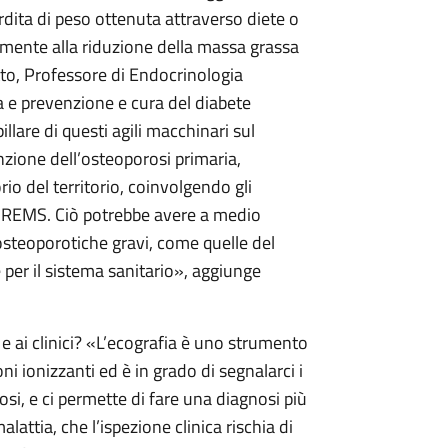
erdita di peso ottenuta attraverso diete o
temente alla riduzione della massa grassa
to, Professore di Endocrinologia
a e prevenzione e cura del diabete
llare di questi agili macchinari sul
nzione dell’osteoporosi primaria,
o del territorio, coinvolgendo gli
la REMS. Ciò potrebbe avere a medio
 osteoporotiche gravi, come quelle del
e per il sistema sanitario», aggiunge
 e ai clinici? «L’ecografia è uno strumento
i ionizzanti ed è in grado di segnalarci i
osi, e ci permette di fare una diagnosi più
lattia, che l’ispezione clinica rischia di