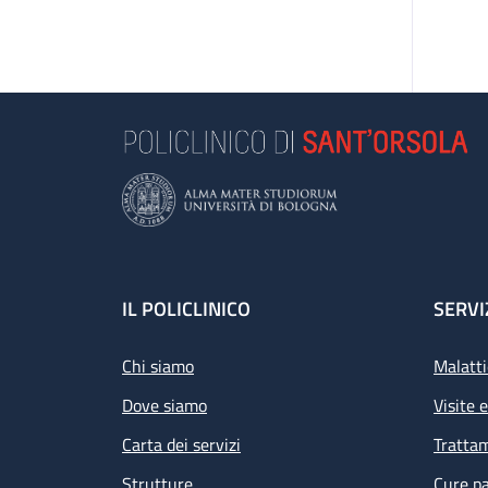
Footer
IL POLICLINICO
SERVI
Chi siamo
Malatti
Dove siamo
Visite 
Carta dei servizi
Tratta
Strutture
Cure pa