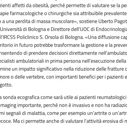
zienti affetti da obesità, perché permette di valutare se la p
rapie farmacologiche o chirurgiche sia attribuibile prevalen
o a una perdita di massa muscolare», sostiene Uberto Pagot
l’Università di Bologna e Direttore dell’UOC di Endocrinologi
ll’IRCSS Policlinico S. Orsola di Bologna. «Una diffusione capi
rritorio in futuro potrebbe trasformare la gestione e la preve
nsentendo di prendere decisioni direttamente nell’ambulatori
ecialisti ambulatoriali in prima persona nell’esecuzione del
rmine un impatto significativo nella riduzione delle fratture
more o delle vertebre, con importanti benefici per i pazienti 
gotto.
la sonda ecografica come sarà utile ai pazienti reumatologici
 imaging importante, perché non è invasivo e non ha radiazion
imi segnali di malattia, come per esempio un’artrite o un’artr
ecoce. Ma ci permette anche di valutare l’attività erosiva di ma