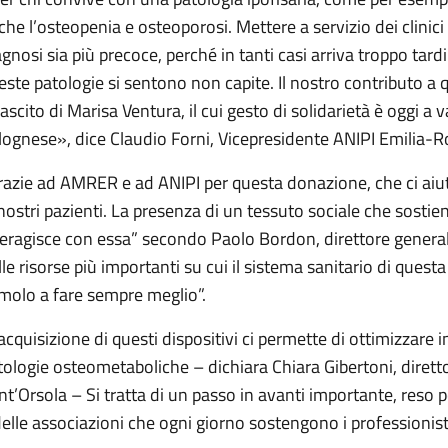
che l’osteopenia e osteoporosi. Mettere a servizio dei clinici 
agnosi sia più precoce, perché in tanti casi arriva troppo tar
este patologie si sentono non capite. Il nostro contributo a 
lascito di Marisa Ventura, il cui gesto di solidarietà è oggi a 
lognese», dice Claudio Forni, Vicepresidente ANIPI Emilia-
razie ad AMRER e ad ANIPI per questa donazione, che ci aiut
 nostri pazienti. La presenza di un tessuto sociale che sostien
teragisce con essa” secondo Paolo Bordon, direttore genera
lle risorse più importanti su cui il sistema sanitario di ques
imolo a fare sempre meglio”.
’acquisizione di questi dispositivi ci permette di ottimizzare i
tologie osteometaboliche – dichiara Chiara Gibertoni, diretto
nt’Orsola – Si tratta di un passo in avanti importante, reso po
delle associazioni che ogni giorno sostengono i professionisti