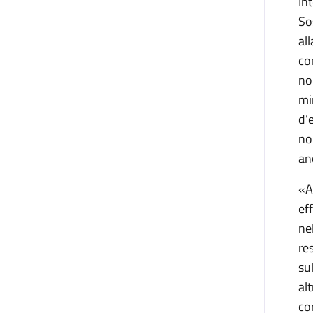
In
So
al
co
no
mi
d’
no
an
«A
ef
ne
re
su
al
co