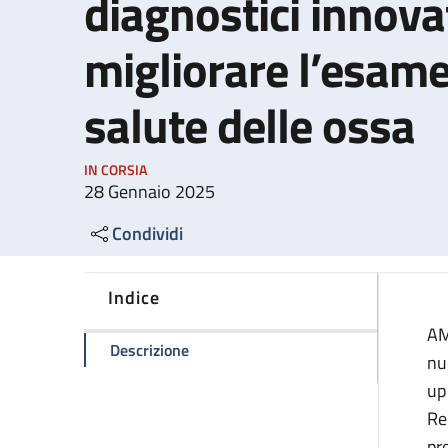
diagnostici innovat
migliorare l’esame
salute delle ossa
IN CORSIA
28 Gennaio 2025
Condividi
Indice
AM
della pagina Al Maggiore e al Sant'Ors
Descrizione
nu
up
Re
pr