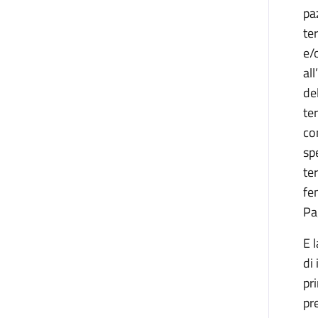
pa
te
e/
al
de
te
co
sp
te
fe
Pa
E 
di
pr
pr