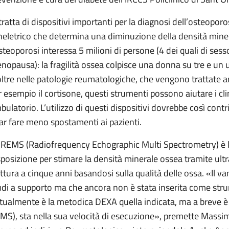
 tratta di dispositivi importanti per la diagnosi dell’osteopor
heletrico che determina una diminuzione della densità mineral
osteoporosi interessa 5 milioni di persone (4 dei quali di sess
nopausa): la fragilità ossea colpisce una donna su tre e un
oltre nelle patologie reumatologiche, che vengono trattate
r esempio il cortisone, questi strumenti possono aiutare i clin
bulatorio. L’utilizzo di questi dispositivi dovrebbe così contri
far fare meno spostamenti ai pazienti.
 REMS (Radiofrequency Echographic Multi Spectrometry) è la
sposizione per stimare la densità minerale ossea tramite ultra
attura a cinque anni basandosi sulla qualità delle ossa. «Il van
udi a supporto ma che ancora non è stata inserita come stru
ttualmente è la metodica DEXA quella indicata, ma a breve è 
MS), sta nella sua velocità di esecuzione», premette Massim