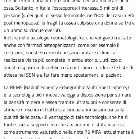
che determina una diminuzione della densità minerale delle
ossa. Soltanto in Italia l’osteoporosi interessa 5 milioni di
persone (4 dei quali di sesso femminile, nell’80% dei casi in età
post menopausa): la fragilità ossea colpisce una donna su tre e
un uomo su cinque over50.
Inoltre nelle patologie reumatologiche, che vengono trattate
anche con farmaci osteopenizzanti come per esempio il
cortisone, questi strumenti possono aiutare i clinici a
realizzare visite più complete in ambulatorio. L’utilizzo di
questi dispositivi dovrebbe così contribuire a ridurre le liste di
attesa nel SSN e a far fare meno spostamenti ai pazienti.
La REMS (Radiofrequency Echographic Multi Spectrometry)
è la tecnologia più innovativa oggi a disposizione per stimare
la densità minerale ossea tramite ultrasuoni e consente di
stimare il rischio di frattura a cinque anni basandosi sulla
qualità delle ossa. «Il vantaggio di tale tecnologia, che ha sì
tanti studi a supporto ma che ancora non è stata inserita
come strumento valutativo nella nota 79 AIFA (attualmente è