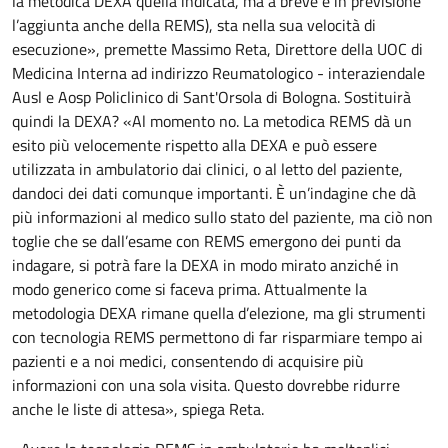
la metodica DEXA quella indicata, ma a breve è in previsione
l’aggiunta anche della REMS), sta nella sua velocità di
esecuzione», premette Massimo Reta, Direttore della UOC di
Medicina Interna ad indirizzo Reumatologico - interaziendale
Ausl e Aosp Policlinico di Sant'Orsola di Bologna. Sostituirà
quindi la DEXA? «Al momento no. La metodica REMS dà un
esito più velocemente rispetto alla DEXA e può essere
utilizzata in ambulatorio dai clinici, o al letto del paziente,
dandoci dei dati comunque importanti. È un’indagine che dà
più informazioni al medico sullo stato del paziente, ma ciò non
toglie che se dall’esame con REMS emergono dei punti da
indagare, si potrà fare la DEXA in modo mirato anziché in
modo generico come si faceva prima. Attualmente la
metodologia DEXA rimane quella d’elezione, ma gli strumenti
con tecnologia REMS permettono di far risparmiare tempo ai
pazienti e a noi medici, consentendo di acquisire più
informazioni con una sola visita. Questo dovrebbe ridurre
anche le liste di attesa», spiega Reta.