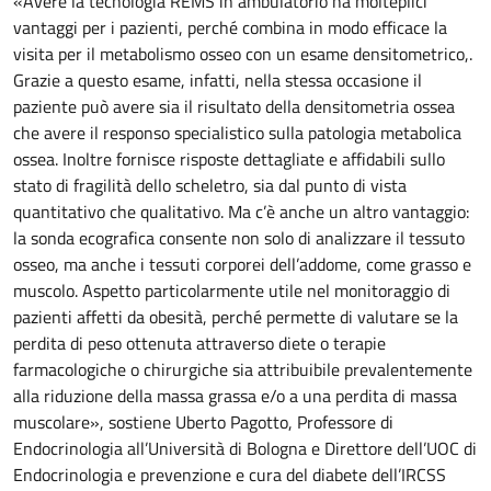
«Avere la tecnologia REMS in ambulatorio ha molteplici
vantaggi per i pazienti, perché combina in modo efficace la
visita per il metabolismo osseo con un esame densitometrico,.
Grazie a questo esame, infatti, nella stessa occasione il
paziente può avere sia il risultato della densitometria ossea
che avere il responso specialistico sulla patologia metabolica
ossea. Inoltre fornisce risposte dettagliate e affidabili sullo
stato di fragilità dello scheletro, sia dal punto di vista
quantitativo che qualitativo. Ma c’è anche un altro vantaggio:
la sonda ecografica consente non solo di analizzare il tessuto
osseo, ma anche i tessuti corporei dell’addome, come grasso e
muscolo. Aspetto particolarmente utile nel monitoraggio di
pazienti affetti da obesità, perché permette di valutare se la
perdita di peso ottenuta attraverso diete o terapie
farmacologiche o chirurgiche sia attribuibile prevalentemente
alla riduzione della massa grassa e/o a una perdita di massa
muscolare», sostiene Uberto Pagotto, Professore di
Endocrinologia all’Università di Bologna e Direttore dell’UOC di
Endocrinologia e prevenzione e cura del diabete dell’IRCSS