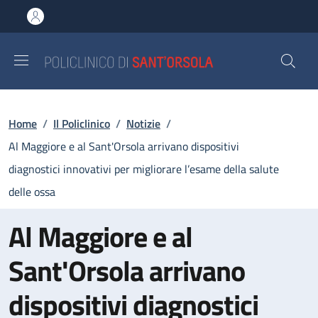
Salta al contenuto principale
Skip to footer content
Briciole di pane
Home
/
Il Policlinico
/
Notizie
/
Al Maggiore e al Sant'Orsola arrivano dispositivi
diagnostici innovativi per migliorare l’esame della salute
delle ossa
Al Maggiore e al
Sant'Orsola arrivano
dispositivi diagnostici