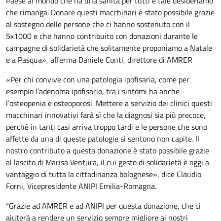
Paese al mondo che ha una sanità per tutti e tale desideriamo
che rimanga. Donare questi macchinari è stato possibile grazie
al sostegno delle persone che ci hanno sostenuto con il
5x1000 e che hanno contribuito con donazioni durante le
campagne di solidarietà che solitamente proponiamo a Natale
e a Pasqua», afferma Daniele Conti, direttore di AMRER
«Per chi convive con una patologia ipofisaria, come per
esempio l’adenoma ipofisario, tra i sintomi ha anche
l’osteopenia e osteoporosi. Mettere a servizio dei clinici questi
macchinari innovativi farà sì che la diagnosi sia più precoce,
perché in tanti casi arriva troppo tardi e le persone che sono
affette da una di queste patologie si sentono non capite. Il
nostro contributo a questa donazione è stato possibile grazie
al lascito di Marisa Ventura, il cui gesto di solidarietà è oggi a
vantaggio di tutta la cittadinanza bolognese», dice Claudio
Forni, Vicepresidente ANIPI Emilia-Romagna.
“Grazie ad AMRER e ad ANIPI per questa donazione, che ci
aiuterà a rendere un servizio sempre migliore ai nostri