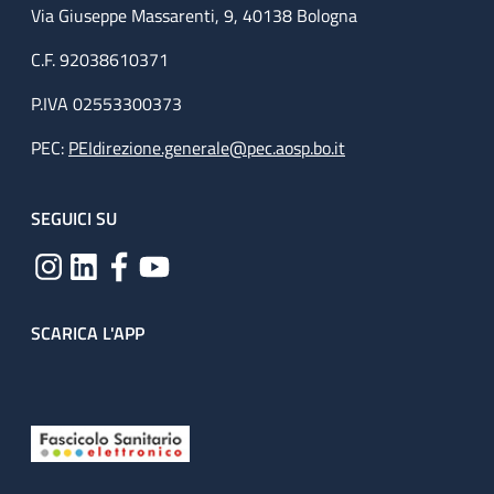
Via Giuseppe Massarenti, 9, 40138 Bologna
C.F. 92038610371
P.IVA 02553300373
PEC:
PEIdirezione.generale@pec.aosp.bo.it
SEGUICI SU
SCARICA L'APP