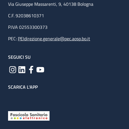
Via Giuseppe Massarenti, 9, 40138 Bologna
C.F. 92038610371
P.IVA 02553300373
PEC:
PEIdirezione.generale@pec.aosp.bo.it
SEGUICI SU
SCARICA L'APP