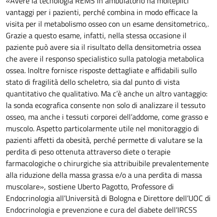
«Avere la tecnologia REMS in ambulatorio ha molteplici
vantaggi per i pazienti, perché combina in modo efficace la
visita per il metabolismo osseo con un esame densitometrico,.
Grazie a questo esame, infatti, nella stessa occasione il
paziente può avere sia il risultato della densitometria ossea
che avere il responso specialistico sulla patologia metabolica
ossea. Inoltre fornisce risposte dettagliate e affidabili sullo
stato di fragilità dello scheletro, sia dal punto di vista
quantitativo che qualitativo. Ma c’è anche un altro vantaggio:
la sonda ecografica consente non solo di analizzare il tessuto
osseo, ma anche i tessuti corporei dell’addome, come grasso e
muscolo. Aspetto particolarmente utile nel monitoraggio di
pazienti affetti da obesità, perché permette di valutare se la
perdita di peso ottenuta attraverso diete o terapie
farmacologiche o chirurgiche sia attribuibile prevalentemente
alla riduzione della massa grassa e/o a una perdita di massa
muscolare», sostiene Uberto Pagotto, Professore di
Endocrinologia all’Università di Bologna e Direttore dell’UOC di
Endocrinologia e prevenzione e cura del diabete dell’IRCSS