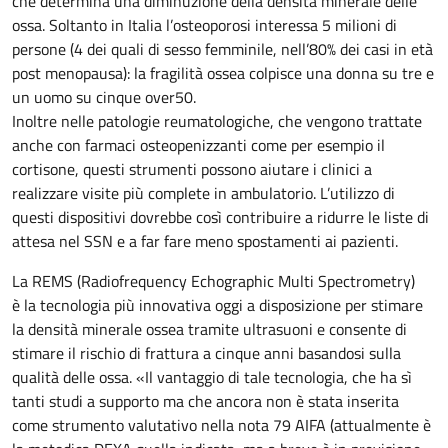
che determina una diminuzione della densità minerale delle
ossa. Soltanto in Italia l’osteoporosi interessa 5 milioni di
persone (4 dei quali di sesso femminile, nell’80% dei casi in età
post menopausa): la fragilità ossea colpisce una donna su tre e
un uomo su cinque over50.
Inoltre nelle patologie reumatologiche, che vengono trattate
anche con farmaci osteopenizzanti come per esempio il
cortisone, questi strumenti possono aiutare i clinici a
realizzare visite più complete in ambulatorio. L’utilizzo di
questi dispositivi dovrebbe così contribuire a ridurre le liste di
attesa nel SSN e a far fare meno spostamenti ai pazienti.
La REMS (Radiofrequency Echographic Multi Spectrometry)
è la tecnologia più innovativa oggi a disposizione per stimare
la densità minerale ossea tramite ultrasuoni e consente di
stimare il rischio di frattura a cinque anni basandosi sulla
qualità delle ossa. «Il vantaggio di tale tecnologia, che ha sì
tanti studi a supporto ma che ancora non è stata inserita
come strumento valutativo nella nota 79 AIFA (attualmente è