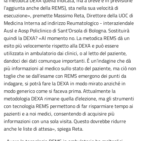
la metodica DEXA quella indicata, ma a breve è in previsione
l’aggiunta anche della REMS), sta nella sua velocità di
esecuzione», premette Massimo Reta, Direttore della UOC di
Medicina Interna ad indirizzo Reumatologico - interaziendale
Ausl e Aosp Policlinico di Sant'Orsola di Bologna. Sostituirà
quindi la DEXA? «Al momento no. La metodica REMS dà un
esito più velocemente rispetto alla DEXA e può essere
utilizzata in ambulatorio dai clinici, o al letto del paziente,
dandoci dei dati comunque importanti. È un’indagine che dà
più informazioni al medico sullo stato del paziente, ma ciò non
toglie che se dall’esame con REMS emergono dei punti da
indagare, si potrà fare la DEXA in modo mirato anziché in
modo generico come si faceva prima. Attualmente la
metodologia DEXA rimane quella d’elezione, ma gli strumenti
con tecnologia REMS permettono di far risparmiare tempo ai
pazienti e a noi medici, consentendo di acquisire più
informazioni con una sola visita. Questo dovrebbe ridurre
anche le liste di attesa», spiega Reta.