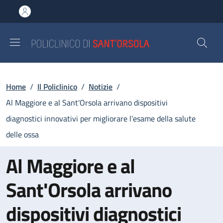
Salta al contenuto principale
Skip to footer content
Briciole di pane
Home
/
Il Policlinico
/
Notizie
/
Al Maggiore e al Sant'Orsola arrivano dispositivi
diagnostici innovativi per migliorare l’esame della salute
delle ossa
Al Maggiore e al
Sant'Orsola arrivano
dispositivi diagnostici