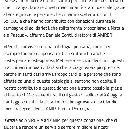
Paese al mondo che ha una sanità per tutti e tale desideriamo
che rimanga. Donare questi macchinari è stato possibile grazie
al sostegno delle persone che ci hanno sostenuto con il
5x1000 e che hanno contribuito con donazioni durante le
campagne di solidarietà che solitamente proponiamo a Natale
e a Pasqua», afferma Daniele Conti, direttore di AMRER
«Per chi convive con una patologia ipofisaria, come per
esempio l’adenoma ipofisario, tra i sintomi ha anche
l’osteopenia e osteoporosi. Mettere a servizio dei clinici questi
macchinari innovativi farà sì che la diagnosi sia più precoce,
perché in tanti casi arriva troppo tardi e le persone che sono
affette da una di queste patologie si sentono non capite. Il
nostro contributo a questa donazione è stato possibile grazie
al lascito di Marisa Ventura, il cui gesto di solidarietà è oggi a
vantaggio di tutta la cittadinanza bolognese», dice Claudio
Forni, Vicepresidente ANIPI Emilia-Romagna.
“Grazie ad AMRER e ad ANIPI per questa donazione, che ci
aiuterà a rendere un servizio sempre migliore ai nostri