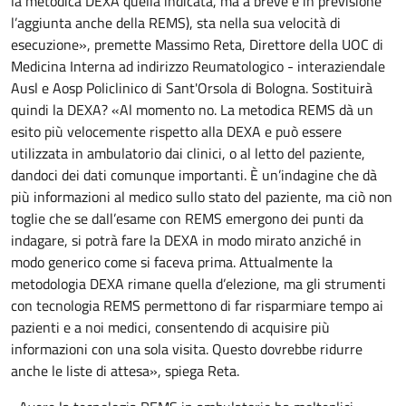
la metodica DEXA quella indicata, ma a breve è in previsione
l’aggiunta anche della REMS), sta nella sua velocità di
esecuzione», premette Massimo Reta, Direttore della UOC di
Medicina Interna ad indirizzo Reumatologico - interaziendale
Ausl e Aosp Policlinico di Sant'Orsola di Bologna. Sostituirà
quindi la DEXA? «Al momento no. La metodica REMS dà un
esito più velocemente rispetto alla DEXA e può essere
utilizzata in ambulatorio dai clinici, o al letto del paziente,
dandoci dei dati comunque importanti. È un’indagine che dà
più informazioni al medico sullo stato del paziente, ma ciò non
toglie che se dall’esame con REMS emergono dei punti da
indagare, si potrà fare la DEXA in modo mirato anziché in
modo generico come si faceva prima. Attualmente la
metodologia DEXA rimane quella d’elezione, ma gli strumenti
con tecnologia REMS permettono di far risparmiare tempo ai
pazienti e a noi medici, consentendo di acquisire più
informazioni con una sola visita. Questo dovrebbe ridurre
anche le liste di attesa», spiega Reta.