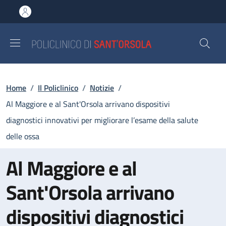
Salta al contenuto principale
Skip to footer content
Briciole di pane
Home
/
Il Policlinico
/
Notizie
/
Al Maggiore e al Sant'Orsola arrivano dispositivi
diagnostici innovativi per migliorare l’esame della salute
delle ossa
Al Maggiore e al
Sant'Orsola arrivano
dispositivi diagnostici