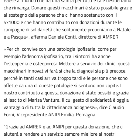
Paese al mondo che ha una sanità per tutti e tale desideriamo
che rimanga. Donare questi macchinari è stato possibile grazie
al sostegno delle persone che ci hanno sostenuto con il
5x1000 e che hanno contribuito con donazioni durante le
campagne di solidarietà che solitamente proponiamo a Natale
e a Pasqua», afferma Daniele Conti, direttore di AMRER
«Per chi convive con una patologia ipofisaria, come per
esempio l’adenoma ipofisario, tra i sintomi ha anche
l’osteopenia e osteoporosi. Mettere a servizio dei clinici questi
macchinari innovativi farà sì che la diagnosi sia più precoce,
perché in tanti casi arriva troppo tardi e le persone che sono
affette da una di queste patologie si sentono non capite. Il
nostro contributo a questa donazione è stato possibile grazie
al lascito di Marisa Ventura, il cui gesto di solidarietà è oggi a
vantaggio di tutta la cittadinanza bolognese», dice Claudio
Forni, Vicepresidente ANIPI Emilia-Romagna.
“Grazie ad AMRER e ad ANIPI per questa donazione, che ci
aiuterà a rendere un servizio sempre migliore ai nostri