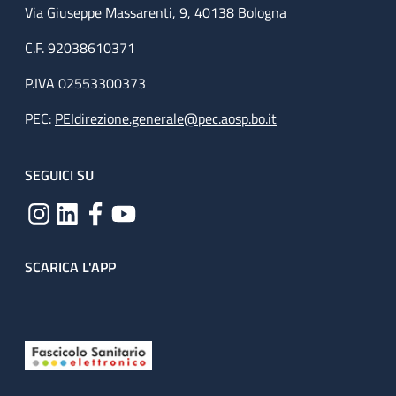
Via Giuseppe Massarenti, 9, 40138 Bologna
C.F. 92038610371
P.IVA 02553300373
PEC:
PEIdirezione.generale@pec.aosp.bo.it
SEGUICI SU
SCARICA L'APP