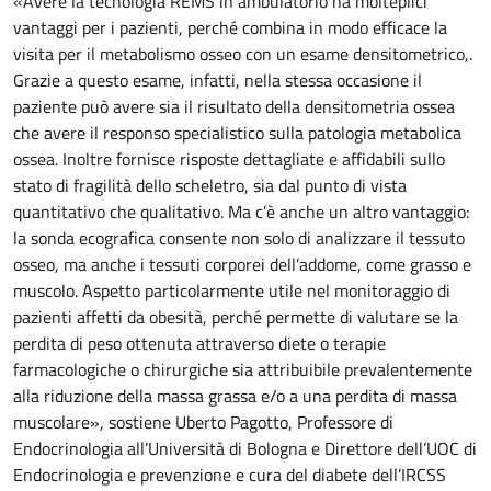
«Avere la tecnologia REMS in ambulatorio ha molteplici
vantaggi per i pazienti, perché combina in modo efficace la
visita per il metabolismo osseo con un esame densitometrico,.
Grazie a questo esame, infatti, nella stessa occasione il
paziente può avere sia il risultato della densitometria ossea
che avere il responso specialistico sulla patologia metabolica
ossea. Inoltre fornisce risposte dettagliate e affidabili sullo
stato di fragilità dello scheletro, sia dal punto di vista
quantitativo che qualitativo. Ma c’è anche un altro vantaggio:
la sonda ecografica consente non solo di analizzare il tessuto
osseo, ma anche i tessuti corporei dell’addome, come grasso e
muscolo. Aspetto particolarmente utile nel monitoraggio di
pazienti affetti da obesità, perché permette di valutare se la
perdita di peso ottenuta attraverso diete o terapie
farmacologiche o chirurgiche sia attribuibile prevalentemente
alla riduzione della massa grassa e/o a una perdita di massa
muscolare», sostiene Uberto Pagotto, Professore di
Endocrinologia all’Università di Bologna e Direttore dell’UOC di
Endocrinologia e prevenzione e cura del diabete dell’IRCSS