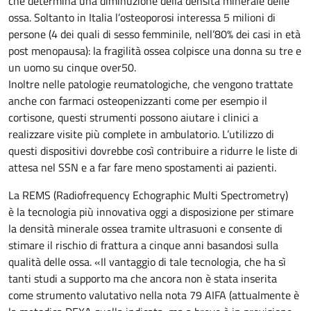
che determina una diminuzione della densità minerale delle
ossa. Soltanto in Italia l’osteoporosi interessa 5 milioni di
persone (4 dei quali di sesso femminile, nell’80% dei casi in età
post menopausa): la fragilità ossea colpisce una donna su tre e
un uomo su cinque over50.
Inoltre nelle patologie reumatologiche, che vengono trattate
anche con farmaci osteopenizzanti come per esempio il
cortisone, questi strumenti possono aiutare i clinici a
realizzare visite più complete in ambulatorio. L’utilizzo di
questi dispositivi dovrebbe così contribuire a ridurre le liste di
attesa nel SSN e a far fare meno spostamenti ai pazienti.
La REMS (Radiofrequency Echographic Multi Spectrometry)
è la tecnologia più innovativa oggi a disposizione per stimare
la densità minerale ossea tramite ultrasuoni e consente di
stimare il rischio di frattura a cinque anni basandosi sulla
qualità delle ossa. «Il vantaggio di tale tecnologia, che ha sì
tanti studi a supporto ma che ancora non è stata inserita
come strumento valutativo nella nota 79 AIFA (attualmente è