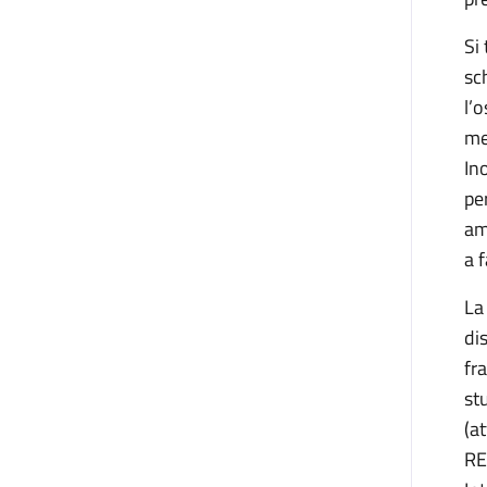
Si
sc
l’
me
In
pe
am
a 
La
di
fr
st
(a
RE