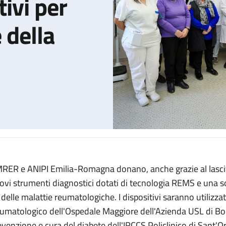
ivi per
 della
RER e ANIPI Emilia-Romagna donano, anche grazie al lascit
ola arrivano dispositivi diagnostici innovativi per migliorare l’es
ovi strumenti diagnostici dotati di tecnologia REMS e una so
 delle malattie reumatologiche. I dispositivi saranno utilizzat
umatologico dell'Ospedale Maggiore dell'Azienda USL di Bol
evenzione e cura del diabete dell'IRCCS Policlinico di Sant'O