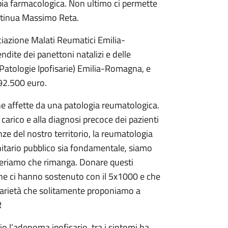
pia farmacologica. Non ultimo ci permette
ontinua Massimo Reta.
ciazione Malati Reumatici Emilia-
ndite dei panettoni natalizi e delle
 Patologie Ipofisarie) Emilia-Romagna, e
 92.500 euro.
e affette da una patologia reumatologica.
 carico e alla diagnosi precoce dei pazienti
ze del nostro territorio, la reumatologia
itario pubblico sia fondamentale, siamo
ideriamo che rimanga. Donare questi
che ci hanno sostenuto con il 5x1000 e che
darietà che solitamente proponiamo a
R
o l’adenoma ipofisario, tra i sintomi ha