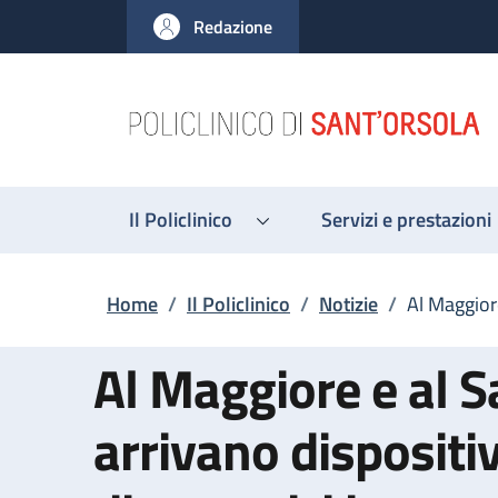
Salta al contenuto principale
Skip to footer content
Redazione
Il Policlinico
Servizi e prestazioni
Briciole di pane
Home
/
Il Policlinico
/
Notizie
/
Al Maggiore
Al Maggiore e al S
arrivano dispositiv