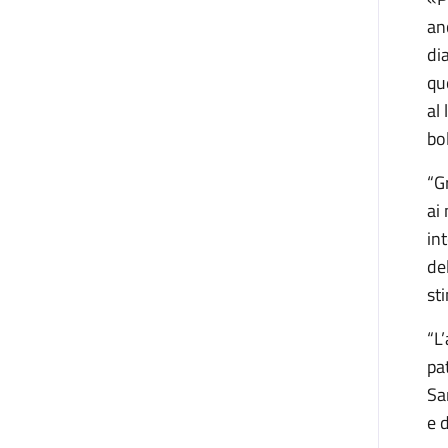
an
di
qu
al 
bo
“G
ai
in
de
st
“L
pa
Sa
e 