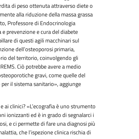
erdita di peso ottenuta attraverso diete o
temente alla riduzione della massa grassa
to, Professore di Endocrinologia
a e prevenzione e cura del diabete
llare di questi agili macchinari sul
nzione dell’osteoporosi primaria,
o del territorio, coinvolgendo gli
la REMS. Ciò potrebbe avere a medio
 osteoporotiche gravi, come quelle del
e per il sistema sanitario», aggiunge
 e ai clinici? «L’ecografia è uno strumento
i ionizzanti ed è in grado di segnalarci i
osi, e ci permette di fare una diagnosi più
lattia, che l’ispezione clinica rischia di