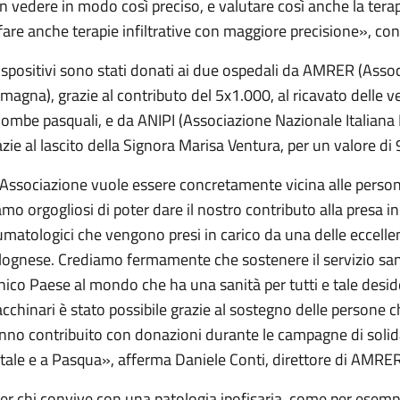
n vedere in modo così preciso, e valutare così anche la tera
 fare anche terapie infiltrative con maggiore precisione», c
dispositivi sono stati donati ai due ospedali da AMRER (Asso
magna), grazie al contributo del 5x1.000, al ricavato delle ve
lombe pasquali, e da ANIPI (Associazione Nazionale Italiana
azie al lascito della Signora Marisa Ventura, per un valore di
’Associazione vuole essere concretamente vicina alle person
amo orgogliosi di poter dare il nostro contributo alla presa in
umatologici che vengono presi in carico da una delle eccellen
lognese. Crediamo fermamente che sostenere il servizio san
unico Paese al mondo che ha una sanità per tutti e tale des
cchinari è stato possibile grazie al sostegno delle persone 
nno contribuito con donazioni durante le campagne di soli
tale e a Pasqua», afferma Daniele Conti, direttore di AMRE
er chi convive con una patologia ipofisaria, come per esempi