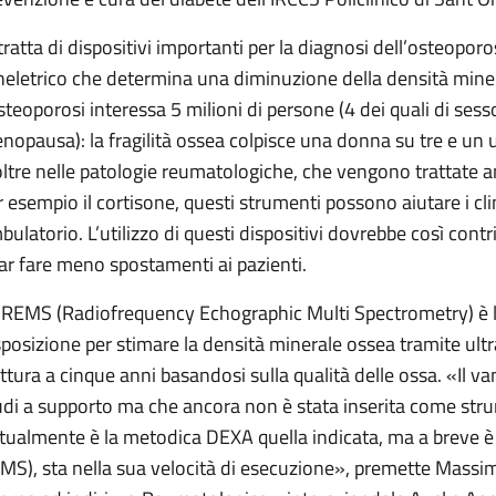
 tratta di dispositivi importanti per la diagnosi dell’osteopor
heletrico che determina una diminuzione della densità mineral
osteoporosi interessa 5 milioni di persone (4 dei quali di sess
nopausa): la fragilità ossea colpisce una donna su tre e un
oltre nelle patologie reumatologiche, che vengono trattate
r esempio il cortisone, questi strumenti possono aiutare i clin
bulatorio. L’utilizzo di questi dispositivi dovrebbe così contri
far fare meno spostamenti ai pazienti.
 REMS (Radiofrequency Echographic Multi Spectrometry) è la
sposizione per stimare la densità minerale ossea tramite ultra
attura a cinque anni basandosi sulla qualità delle ossa. «Il van
udi a supporto ma che ancora non è stata inserita come stru
ttualmente è la metodica DEXA quella indicata, ma a breve è 
MS), sta nella sua velocità di esecuzione», premette Massim