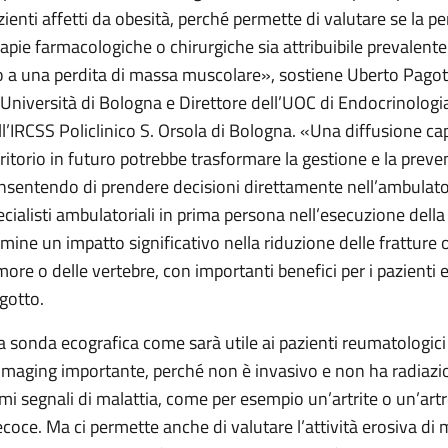
zienti affetti da obesità, perché permette di valutare se la p
rapie farmacologiche o chirurgiche sia attribuibile prevalen
o a una perdita di massa muscolare», sostiene Uberto Pagot
l’Università di Bologna e Direttore dell’UOC di Endocrinologi
ll’IRCSS Policlinico S. Orsola di Bologna. «Una diffusione capi
rritorio in futuro potrebbe trasformare la gestione e la preve
nsentendo di prendere decisioni direttamente nell’ambulatori
ecialisti ambulatoriali in prima persona nell’esecuzione del
rmine un impatto significativo nella riduzione delle fratture
more o delle vertebre, con importanti benefici per i pazienti 
gotto.
la sonda ecografica come sarà utile ai pazienti reumatologici
 imaging importante, perché non è invasivo e non ha radiazion
imi segnali di malattia, come per esempio un’artrite o un’artr
ecoce. Ma ci permette anche di valutare l’attività erosiva di ma