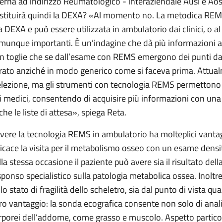
terna ad indirizzo Reumatologico - interaziendale Ausl e Aosp
stituirà quindi la DEXA? «Al momento no. La metodica REMS
la DEXA e può essere utilizzata in ambulatorio dai clinici, o al
munque importanti. È un’indagine che dà più informazioni al
n toglie che se dall’esame con REMS emergono dei punti da 
rato anziché in modo generico come si faceva prima. Attua
elezione, ma gli strumenti con tecnologia REMS permettono d
i medici, consentendo di acquisire più informazioni con una 
che le liste di attesa», spiega Reta.
vere la tecnologia REMS in ambulatorio ha molteplici vantag
ficace la visita per il metabolismo osseo con un esame densit
lla stessa occasione il paziente può avere sia il risultato del
sponso specialistico sulla patologia metabolica ossea. Inoltre 
llo stato di fragilità dello scheletro, sia dal punto di vista q
tro vantaggio: la sonda ecografica consente non solo di anali
rporei dell’addome, come grasso e muscolo. Aspetto partico