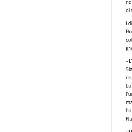
no
di
I 
Ro
co
gr
«L
Si
re
bo
l’
ma
ha
Na
«P