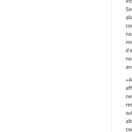
In
So
al
co
no
mi
d’
no
an
«A
ef
ne
re
su
al
co