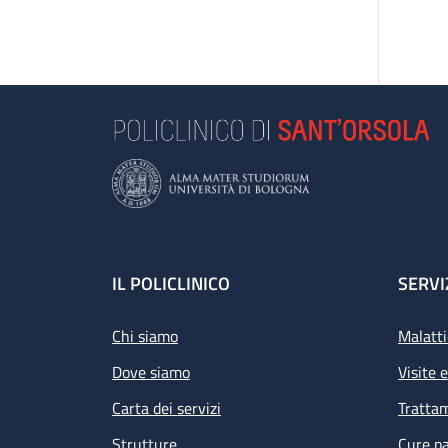
Footer
IL POLICLINICO
SERVI
Chi siamo
Malatti
Dove siamo
Visite 
Carta dei servizi
Tratta
Strutture
Cure pa