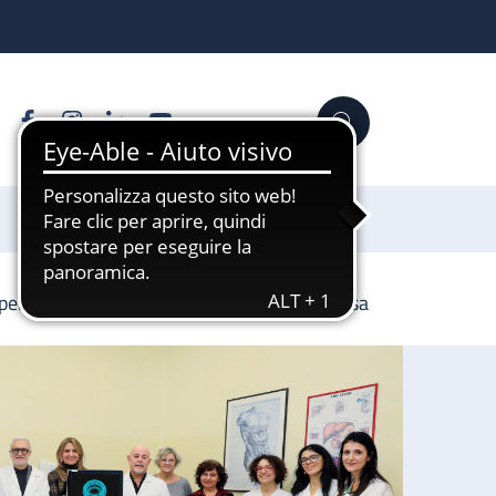
Facebook
Instagram
Linkedin
YouTube
Cerca
Sostienici
per migliorare l’esame della salute delle ossa