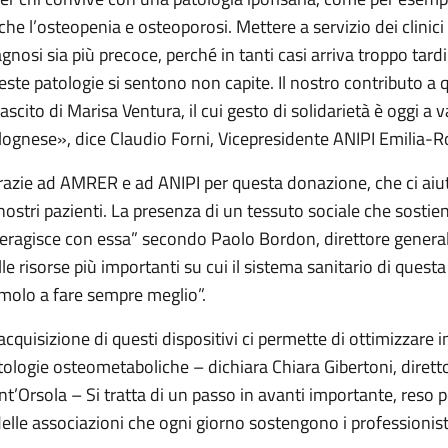
che l’osteopenia e osteoporosi. Mettere a servizio dei clinici 
agnosi sia più precoce, perché in tanti casi arriva troppo tar
este patologie si sentono non capite. Il nostro contributo a 
lascito di Marisa Ventura, il cui gesto di solidarietà è oggi a 
lognese», dice Claudio Forni, Vicepresidente ANIPI Emilia-
razie ad AMRER e ad ANIPI per questa donazione, che ci aiut
 nostri pazienti. La presenza di un tessuto sociale che sostien
teragisce con essa” secondo Paolo Bordon, direttore genera
lle risorse più importanti su cui il sistema sanitario di ques
imolo a fare sempre meglio”.
’acquisizione di questi dispositivi ci permette di ottimizzare i
tologie osteometaboliche – dichiara Chiara Gibertoni, diretto
nt’Orsola – Si tratta di un passo in avanti importante, reso po
delle associazioni che ogni giorno sostengono i professionisti