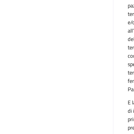
pa
te
e/
al
de
te
co
sp
te
fe
Pa
E 
di
pr
pr