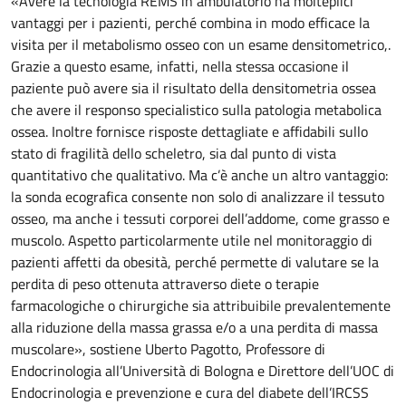
«Avere la tecnologia REMS in ambulatorio ha molteplici
vantaggi per i pazienti, perché combina in modo efficace la
visita per il metabolismo osseo con un esame densitometrico,.
Grazie a questo esame, infatti, nella stessa occasione il
paziente può avere sia il risultato della densitometria ossea
che avere il responso specialistico sulla patologia metabolica
ossea. Inoltre fornisce risposte dettagliate e affidabili sullo
stato di fragilità dello scheletro, sia dal punto di vista
quantitativo che qualitativo. Ma c’è anche un altro vantaggio:
la sonda ecografica consente non solo di analizzare il tessuto
osseo, ma anche i tessuti corporei dell’addome, come grasso e
muscolo. Aspetto particolarmente utile nel monitoraggio di
pazienti affetti da obesità, perché permette di valutare se la
perdita di peso ottenuta attraverso diete o terapie
farmacologiche o chirurgiche sia attribuibile prevalentemente
alla riduzione della massa grassa e/o a una perdita di massa
muscolare», sostiene Uberto Pagotto, Professore di
Endocrinologia all’Università di Bologna e Direttore dell’UOC di
Endocrinologia e prevenzione e cura del diabete dell’IRCSS