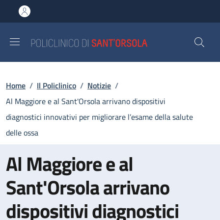
Salta al contenuto principale
Skip to footer content
Briciole di pane
Home
/
Il Policlinico
/
Notizie
/
Al Maggiore e al Sant'Orsola arrivano dispositivi
diagnostici innovativi per migliorare l’esame della salute
delle ossa
Al Maggiore e al
Sant'Orsola arrivano
dispositivi diagnostici