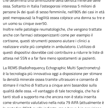
che determina una diminuzione della densità minerale delle
ossa. Soltanto in Italia l’osteoporosi interessa 5 milioni di
persone (4 dei quali di sesso femminile, nell’80% dei casi in età
post menopausa): la fragilità ossea colpisce una donna su tre e
un uomo su cinque over50.
Inoltre nelle patologie reumatologiche, che vengono trattate
anche con farmaci osteopenizzanti come per esempio il
cortisone, questi strumenti possono aiutare i clinici a
realizzare visite più complete in ambulatorio. L’utilizzo di
questi dispositivi dovrebbe così contribuire a ridurre le liste di
attesa nel SSN e a far fare meno spostamenti ai pazienti.
La REMS (Radiofrequency Echographic Multi Spectrometry)
è la tecnologia più innovativa oggi a disposizione per stimare
la densità minerale ossea tramite ultrasuoni e consente di
stimare il rischio di frattura a cinque anni basandosi sulla
qualità delle ossa. «Il vantaggio di tale tecnologia, che ha sì
tanti studi a supporto ma che ancora non è stata inserita
come strumento valutativo nella nota 79 AIFA (attualmente è