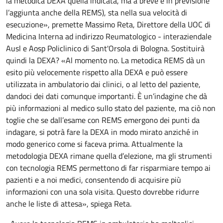
la metodica DEXA quella indicata, ma a breve è in previsione
l’aggiunta anche della REMS), sta nella sua velocità di
esecuzione», premette Massimo Reta, Direttore della UOC di
Medicina Interna ad indirizzo Reumatologico - interaziendale
Ausl e Aosp Policlinico di Sant'Orsola di Bologna. Sostituirà
quindi la DEXA? «Al momento no. La metodica REMS dà un
esito più velocemente rispetto alla DEXA e può essere
utilizzata in ambulatorio dai clinici, o al letto del paziente,
dandoci dei dati comunque importanti. È un’indagine che dà
più informazioni al medico sullo stato del paziente, ma ciò non
toglie che se dall’esame con REMS emergono dei punti da
indagare, si potrà fare la DEXA in modo mirato anziché in
modo generico come si faceva prima. Attualmente la
metodologia DEXA rimane quella d’elezione, ma gli strumenti
con tecnologia REMS permettono di far risparmiare tempo ai
pazienti e a noi medici, consentendo di acquisire più
informazioni con una sola visita. Questo dovrebbe ridurre
anche le liste di attesa», spiega Reta.