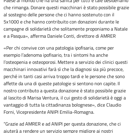
Paese al mondo che ha una sanità per tutti e tale desideriamo
che rimanga. Donare questi macchinari è stato possibile grazie
al sostegno delle persone che ci hanno sostenuto con il
5x1000 e che hanno contribuito con donazioni durante le
campagne di solidarietà che solitamente proponiamo a Natale
e a Pasqua», afferma Daniele Conti, direttore di AMRER
«Per chi convive con una patologia ipofisaria, come per
esempio l’adenoma ipofisario, tra i sintomi ha anche
l’osteopenia e osteoporosi. Mettere a servizio dei clinici questi
macchinari innovativi farà sì che la diagnosi sia più precoce,
perché in tanti casi arriva troppo tardi e le persone che sono
affette da una di queste patologie si sentono non capite. Il
nostro contributo a questa donazione è stato possibile grazie
al lascito di Marisa Ventura, il cui gesto di solidarietà è oggi a
vantaggio di tutta la cittadinanza bolognese», dice Claudio
Forni, Vicepresidente ANIPI Emilia-Romagna.
“Grazie ad AMRER e ad ANIPI per questa donazione, che ci
aiuterà a rendere un servizio sempre migliore ai nostri