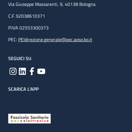
Via Giuseppe Massarenti, 9, 40138 Bologna
C.F. 92038610371
P.IVA 02553300373
PEC:
PEIdirezione.generale@pec.aosp.bo.it
SEGUICI SU
SCARICA L'APP