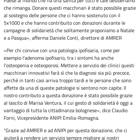
Paese al mondo che ha una sanità per tutti e tale desideriamo
che rimanga. Donare questi macchinari è stato possibile grazie
al sostegno delle persone che ci hanno sostenuto con il
5x1000 e che hanno contribuito con donazioni durante le
campagne di solidarietà che solitamente proponiamo a Natale
e a Pasqua», afferma Daniele Conti, direttore di AMRER
«Per chi convive con una patologia ipofisaria, come per
esempio l’adenoma ipofisario, tra i sintomi ha anche
l’osteopenia e osteoporosi. Mettere a servizio dei clinici questi
macchinari innovativi farà sì che la diagnosi sia più precoce,
perché in tanti casi arriva troppo tardi e le persone che sono
affette da una di queste patologie si sentono non capite. Il
nostro contributo a questa donazione è stato possibile grazie
al lascito di Marisa Ventura, il cui gesto di solidarietà è oggi a
vantaggio di tutta la cittadinanza bolognese», dice Claudio
Forni, Vicepresidente ANIPI Emilia-Romagna.
“Grazie ad AMRER e ad ANIPI per questa donazione, che ci
aiuterà a rendere un servizio sempre migliore ai nostri