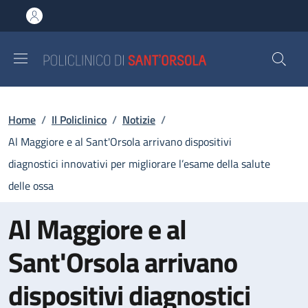
Salta al contenuto principale
Skip to footer content
Briciole di pane
Home
/
Il Policlinico
/
Notizie
/
Al Maggiore e al Sant'Orsola arrivano dispositivi
diagnostici innovativi per migliorare l’esame della salute
delle ossa
Al Maggiore e al
Sant'Orsola arrivano
dispositivi diagnostici