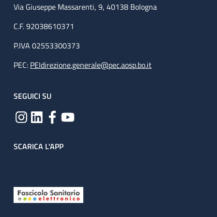
Via Giuseppe Massarenti, 9, 40138 Bologna
C.F. 92038610371
P.IVA 02553300373
PEC:
PEIdirezione.generale@pec.aosp.bo.it
SEGUICI SU
SCARICA L'APP