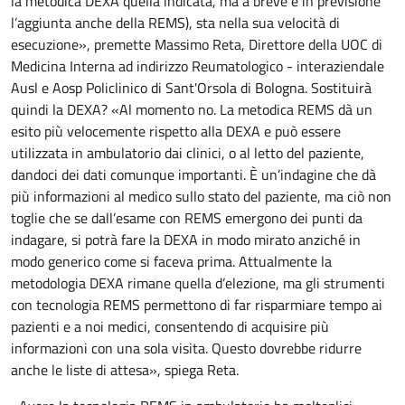
la metodica DEXA quella indicata, ma a breve è in previsione
l’aggiunta anche della REMS), sta nella sua velocità di
esecuzione», premette Massimo Reta, Direttore della UOC di
Medicina Interna ad indirizzo Reumatologico - interaziendale
Ausl e Aosp Policlinico di Sant'Orsola di Bologna. Sostituirà
quindi la DEXA? «Al momento no. La metodica REMS dà un
esito più velocemente rispetto alla DEXA e può essere
utilizzata in ambulatorio dai clinici, o al letto del paziente,
dandoci dei dati comunque importanti. È un’indagine che dà
più informazioni al medico sullo stato del paziente, ma ciò non
toglie che se dall’esame con REMS emergono dei punti da
indagare, si potrà fare la DEXA in modo mirato anziché in
modo generico come si faceva prima. Attualmente la
metodologia DEXA rimane quella d’elezione, ma gli strumenti
con tecnologia REMS permettono di far risparmiare tempo ai
pazienti e a noi medici, consentendo di acquisire più
informazioni con una sola visita. Questo dovrebbe ridurre
anche le liste di attesa», spiega Reta.