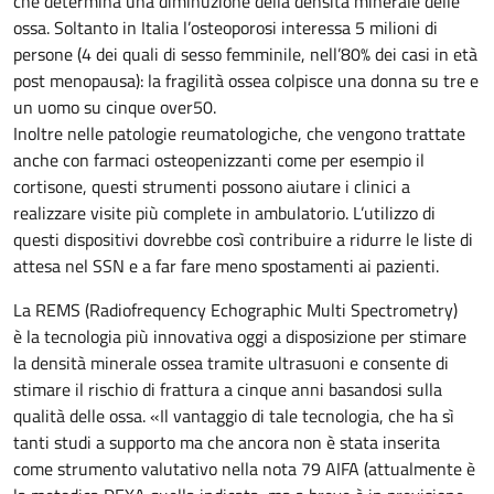
che determina una diminuzione della densità minerale delle
ossa. Soltanto in Italia l’osteoporosi interessa 5 milioni di
persone (4 dei quali di sesso femminile, nell’80% dei casi in età
post menopausa): la fragilità ossea colpisce una donna su tre e
un uomo su cinque over50.
Inoltre nelle patologie reumatologiche, che vengono trattate
anche con farmaci osteopenizzanti come per esempio il
cortisone, questi strumenti possono aiutare i clinici a
realizzare visite più complete in ambulatorio. L’utilizzo di
questi dispositivi dovrebbe così contribuire a ridurre le liste di
attesa nel SSN e a far fare meno spostamenti ai pazienti.
La REMS (Radiofrequency Echographic Multi Spectrometry)
è la tecnologia più innovativa oggi a disposizione per stimare
la densità minerale ossea tramite ultrasuoni e consente di
stimare il rischio di frattura a cinque anni basandosi sulla
qualità delle ossa. «Il vantaggio di tale tecnologia, che ha sì
tanti studi a supporto ma che ancora non è stata inserita
come strumento valutativo nella nota 79 AIFA (attualmente è