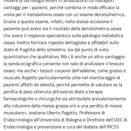
«Avere la tecnologia REMS in ambulatorio ha molteplici
vantaggi per i pazienti, perché combina in modo efficace la
visita per il metabolismo osseo con un esame densitometrico,.
Grazie a questo esame, infatti, nella stessa occasione il
paziente può avere sia il risultato della densitometria ossea
che avere il responso specialistico sulla patologia metabolica
ossea. Inoltre fornisce risposte dettagliate e affidabili sullo
stato di fragilità dello scheletro, sia dal punto di vista
quantitativo che qualitativo. Ma c’è anche un altro vantaggio:
la sonda ecografica consente non solo di analizzare il tessuto
osseo, ma anche i tessuti corporei dell’addome, come grasso e
muscolo. Aspetto particolarmente utile nel monitoraggio di
pazienti affetti da obesità, perché permette di valutare se la
perdita di peso ottenuta attraverso diete o terapie
farmacologiche o chirurgiche sia attribuibile prevalentemente
alla riduzione della massa grassa e/o a una perdita di massa
muscolare», sostiene Uberto Pagotto, Professore di
Endocrinologia all’Università di Bologna e Direttore dell’UOC di
Endocrinologia e prevenzione e cura del diabete dell’IRCSS