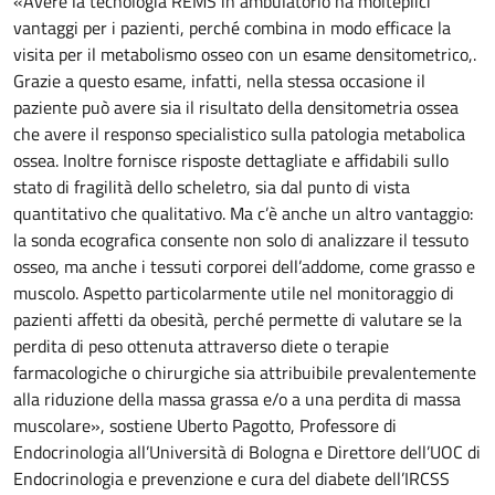
«Avere la tecnologia REMS in ambulatorio ha molteplici
vantaggi per i pazienti, perché combina in modo efficace la
visita per il metabolismo osseo con un esame densitometrico,.
Grazie a questo esame, infatti, nella stessa occasione il
paziente può avere sia il risultato della densitometria ossea
che avere il responso specialistico sulla patologia metabolica
ossea. Inoltre fornisce risposte dettagliate e affidabili sullo
stato di fragilità dello scheletro, sia dal punto di vista
quantitativo che qualitativo. Ma c’è anche un altro vantaggio:
la sonda ecografica consente non solo di analizzare il tessuto
osseo, ma anche i tessuti corporei dell’addome, come grasso e
muscolo. Aspetto particolarmente utile nel monitoraggio di
pazienti affetti da obesità, perché permette di valutare se la
perdita di peso ottenuta attraverso diete o terapie
farmacologiche o chirurgiche sia attribuibile prevalentemente
alla riduzione della massa grassa e/o a una perdita di massa
muscolare», sostiene Uberto Pagotto, Professore di
Endocrinologia all’Università di Bologna e Direttore dell’UOC di
Endocrinologia e prevenzione e cura del diabete dell’IRCSS