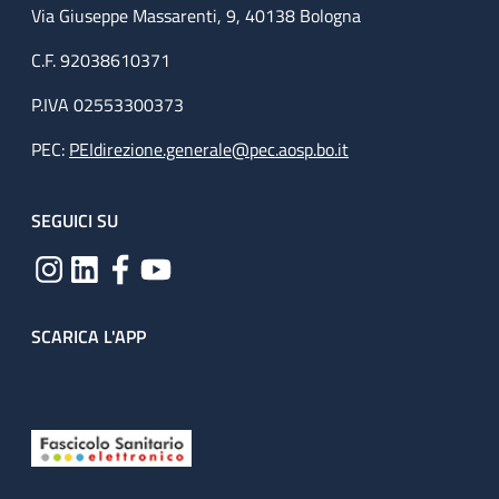
Via Giuseppe Massarenti, 9, 40138 Bologna
C.F. 92038610371
P.IVA 02553300373
PEC:
PEIdirezione.generale@pec.aosp.bo.it
SEGUICI SU
SCARICA L'APP