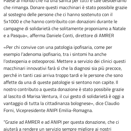
Paese al mondo che ha una sanità per tutti e tale desideriamo
che rimanga. Donare questi macchinari è stato possibile grazie
al sostegno delle persone che ci hanno sostenuto con il
5x1000 e che hanno contribuito con donazioni durante le
campagne di solidarietà che solitamente proponiamo a Natale
e a Pasqua», afferma Daniele Conti, direttore di AMRER
«Per chi convive con una patologia ipofisaria, come per
esempio l’adenoma ipofisario, tra i sintomi ha anche
l’osteopenia e osteoporosi. Mettere a servizio dei clinici questi
macchinari innovativi farà sì che la diagnosi sia più precoce,
perché in tanti casi arriva troppo tardi e le persone che sono
affette da una di queste patologie si sentono non capite. Il
nostro contributo a questa donazione è stato possibile grazie
al lascito di Marisa Ventura, il cui gesto di solidarietà è oggi a
vantaggio di tutta la cittadinanza bolognese», dice Claudio
Forni, Vicepresidente ANIPI Emilia-Romagna.
“Grazie ad AMRER e ad ANIPI per questa donazione, che ci
aiuterà a rendere un servizio sempre migliore ai nostri