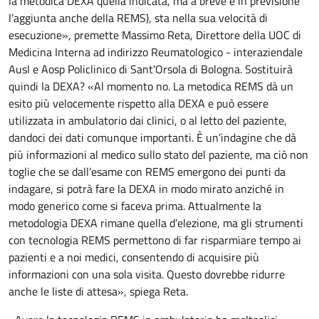
la metodica DEXA quella indicata, ma a breve è in previsione
l’aggiunta anche della REMS), sta nella sua velocità di
esecuzione», premette Massimo Reta, Direttore della UOC di
Medicina Interna ad indirizzo Reumatologico - interaziendale
Ausl e Aosp Policlinico di Sant'Orsola di Bologna. Sostituirà
quindi la DEXA? «Al momento no. La metodica REMS dà un
esito più velocemente rispetto alla DEXA e può essere
utilizzata in ambulatorio dai clinici, o al letto del paziente,
dandoci dei dati comunque importanti. È un’indagine che dà
più informazioni al medico sullo stato del paziente, ma ciò non
toglie che se dall’esame con REMS emergono dei punti da
indagare, si potrà fare la DEXA in modo mirato anziché in
modo generico come si faceva prima. Attualmente la
metodologia DEXA rimane quella d’elezione, ma gli strumenti
con tecnologia REMS permettono di far risparmiare tempo ai
pazienti e a noi medici, consentendo di acquisire più
informazioni con una sola visita. Questo dovrebbe ridurre
anche le liste di attesa», spiega Reta.