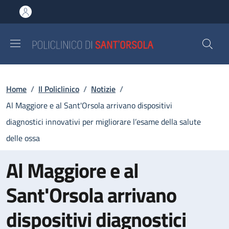
Salta al contenuto principale
Skip to footer content
Briciole di pane
Home
/
Il Policlinico
/
Notizie
/
Al Maggiore e al Sant'Orsola arrivano dispositivi
diagnostici innovativi per migliorare l’esame della salute
delle ossa
Al Maggiore e al
Sant'Orsola arrivano
dispositivi diagnostici