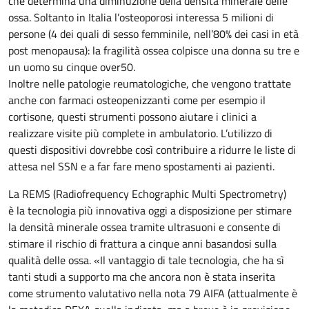
che determina una diminuzione della densità minerale delle
ossa. Soltanto in Italia l’osteoporosi interessa 5 milioni di
persone (4 dei quali di sesso femminile, nell’80% dei casi in età
post menopausa): la fragilità ossea colpisce una donna su tre e
un uomo su cinque over50.
Inoltre nelle patologie reumatologiche, che vengono trattate
anche con farmaci osteopenizzanti come per esempio il
cortisone, questi strumenti possono aiutare i clinici a
realizzare visite più complete in ambulatorio. L’utilizzo di
questi dispositivi dovrebbe così contribuire a ridurre le liste di
attesa nel SSN e a far fare meno spostamenti ai pazienti.
La REMS (Radiofrequency Echographic Multi Spectrometry)
è la tecnologia più innovativa oggi a disposizione per stimare
la densità minerale ossea tramite ultrasuoni e consente di
stimare il rischio di frattura a cinque anni basandosi sulla
qualità delle ossa. «Il vantaggio di tale tecnologia, che ha sì
tanti studi a supporto ma che ancora non è stata inserita
come strumento valutativo nella nota 79 AIFA (attualmente è