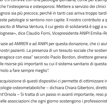
che l’osteopenia e osteoporosi. Mettere a servizio dei clinici 
agnosi sia più precoce, perché in tanti casi arriva troppo tar
este patologie si sentono non capite. Il nostro contributo a 
lascito di Marisa Ventura, il cui gesto di solidarietà è oggi a 
lognese», dice Claudio Forni, Vicepresidente ANIPI Emilia-
razie ad AMRER e ad ANIPI per questa donazione, che ci aiut
 nostri pazienti. La presenza di un tessuto sociale che sostien
teragisce con essa” secondo Paolo Bordon, direttore genera
lle risorse più importanti su cui il sistema sanitario di ques
imolo a fare sempre meglio”.
’acquisizione di questi dispositivi ci permette di ottimizzare i
tologie osteometaboliche – dichiara Chiara Gibertoni, diretto
nt’Orsola – Si tratta di un passo in avanti importante, reso po
delle associazioni che ogni giorno sostengono i professionisti