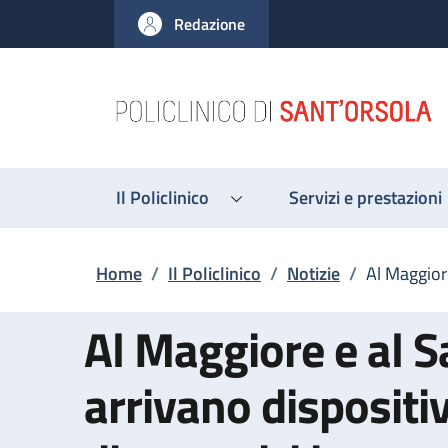
Salta al contenuto principale
Skip to footer content
Redazione
Il Policlinico
Servizi e prestazioni
Briciole di pane
Home
/
Il Policlinico
/
Notizie
/
Al Maggiore
Al Maggiore e al S
arrivano dispositiv