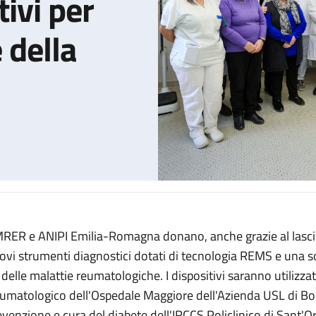
ivi per
 della
RER e ANIPI Emilia-Romagna donano, anche grazie al lascit
ola arrivano dispositivi diagnostici innovativi per migliorare l’es
ovi strumenti diagnostici dotati di tecnologia REMS e una so
 delle malattie reumatologiche. I dispositivi saranno utilizzat
umatologico dell'Ospedale Maggiore dell'Azienda USL di Bol
evenzione e cura del diabete dell'IRCCS Policlinico di Sant'O