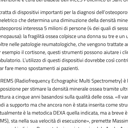
 tratta di dispositivi importanti per la diagnosi dell’osteopor
heletrico che determina una diminuzione della densità mineral
osteoporosi interessa 5 milioni di persone (4 dei quali di sess
nopausa): la fragilità ossea colpisce una donna su tre e un
oltre nelle patologie reumatologiche, che vengono trattate
r esempio il cortisone, questi strumenti possono aiutare i clin
bulatorio. L’utilizzo di questi dispositivi dovrebbe così contri
far fare meno spostamenti ai pazienti.
 REMS (Radiofrequency Echographic Multi Spectrometry) è la
sposizione per stimare la densità minerale ossea tramite ultra
attura a cinque anni basandosi sulla qualità delle ossa. «Il van
udi a supporto ma che ancora non è stata inserita come stru
ttualmente è la metodica DEXA quella indicata, ma a breve è 
MS), sta nella sua velocità di esecuzione», premette Massim