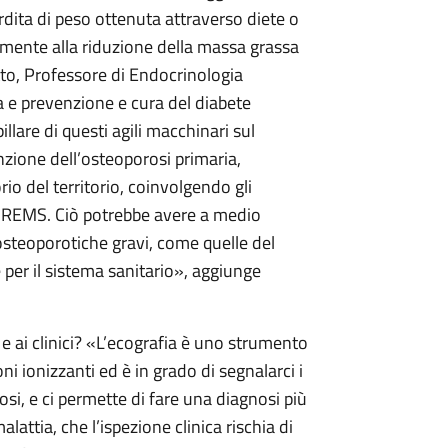
erdita di peso ottenuta attraverso diete o
temente alla riduzione della massa grassa
to, Professore di Endocrinologia
a e prevenzione e cura del diabete
llare di questi agili macchinari sul
nzione dell’osteoporosi primaria,
o del territorio, coinvolgendo gli
la REMS. Ciò potrebbe avere a medio
 osteoporotiche gravi, come quelle del
e per il sistema sanitario», aggiunge
 e ai clinici? «L’ecografia è uno strumento
i ionizzanti ed è in grado di segnalarci i
osi, e ci permette di fare una diagnosi più
lattia, che l’ispezione clinica rischia di