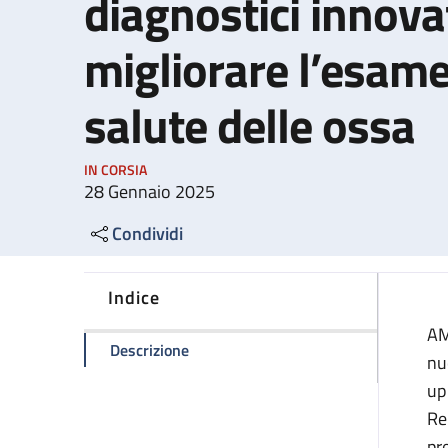
diagnostici innovat
migliorare l’esame
salute delle ossa
IN CORSIA
28 Gennaio 2025
Condividi
Indice
AM
della pagina Al Maggiore e al Sant'Ors
Descrizione
nu
up
Re
pr