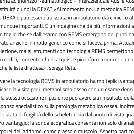
terna ad indirizzo Reumatologico - interaziendale Ausl e Aosp
stituirà quindi la DEXA? «Al momento no. La metodica REMS
la DEXA e può essere utilizzata in ambulatorio dai clinici, o al
munque importanti. È un’indagine che dà più informazioni al
n toglie che se dall’esame con REMS emergono dei punti da 
rato anziché in modo generico come si faceva prima. Attua
elezione, ma gli strumenti con tecnologia REMS permettono d
i medici, consentendo di acquisire più informazioni con una 
che le liste di attesa», spiega Reta.
vere la tecnologia REMS in ambulatorio ha molteplici vantag
ficace la visita per il metabolismo osseo con un esame densit
lla stessa occasione il paziente può avere sia il risultato del
sponso specialistico sulla patologia metabolica ossea. Inoltre 
llo stato di fragilità dello scheletro, sia dal punto di vista q
tro vantaggio: la sonda ecografica consente non solo di anali
rporei dell’addome, come grasso e muscolo. Aspetto partico