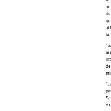
an
di
qu
al 
bo
“G
ai
in
de
st
“L
pa
Sa
e 