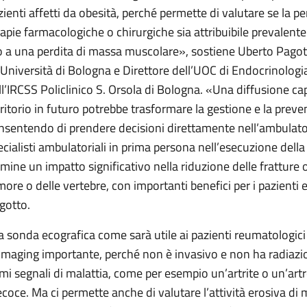
zienti affetti da obesità, perché permette di valutare se la p
rapie farmacologiche o chirurgiche sia attribuibile prevalen
o a una perdita di massa muscolare», sostiene Uberto Pagot
l’Università di Bologna e Direttore dell’UOC di Endocrinologi
ll’IRCSS Policlinico S. Orsola di Bologna. «Una diffusione capi
rritorio in futuro potrebbe trasformare la gestione e la preve
nsentendo di prendere decisioni direttamente nell’ambulatori
ecialisti ambulatoriali in prima persona nell’esecuzione del
rmine un impatto significativo nella riduzione delle fratture
more o delle vertebre, con importanti benefici per i pazienti 
gotto.
la sonda ecografica come sarà utile ai pazienti reumatologici
 imaging importante, perché non è invasivo e non ha radiazion
imi segnali di malattia, come per esempio un’artrite o un’artr
ecoce. Ma ci permette anche di valutare l’attività erosiva di ma