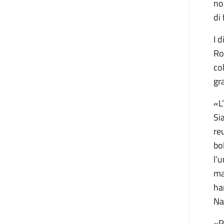
no
di
I 
Ro
co
gr
«L
Si
re
bo
l’
ma
ha
Na
«P