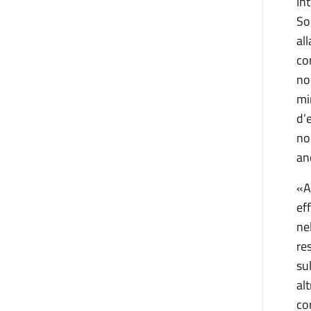
In
So
al
co
no
mi
d’
no
an
«A
ef
ne
re
su
al
co