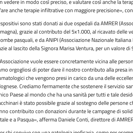
n vedere in modo così preciso, e valutare così anche la tera
 fare anche terapie infiltrative con maggiore precisione», c
dispositivi sono stati donati ai due ospedali da AMRER (Asso
magna), grazie al contributo del 5x1.000, al ricavato delle ve
lombe pasquali, e da ANIPI (Associazione Nazionale Italiana
azie al lascito della Signora Marisa Ventura, per un valore di
’Associazione vuole essere concretamente vicina alle person
amo orgogliosi di poter dare il nostro contributo alla presa in
umatologici che vengono presi in carico da una delle eccellen
lognese. Crediamo fermamente che sostenere il servizio san
unico Paese al mondo che ha una sanità per tutti e tale des
cchinari è stato possibile grazie al sostegno delle persone 
nno contribuito con donazioni durante le campagne di soli
tale e a Pasqua», afferma Daniele Conti, direttore di AMRE
er chi convive con una patologia ipofisaria, come per esempi