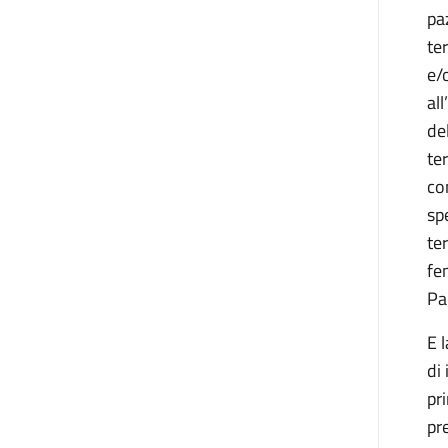
pa
te
e/
al
de
te
co
sp
te
fe
Pa
E 
di
pr
pr