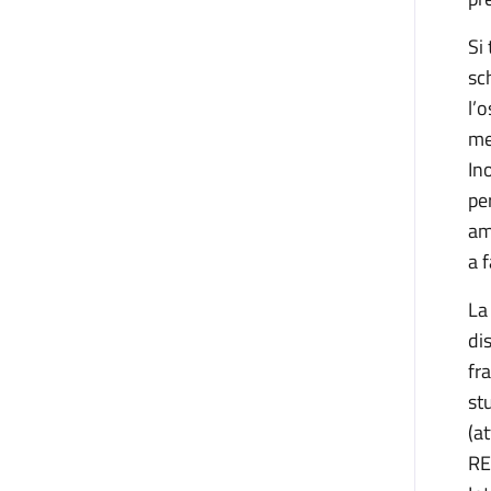
Si
sc
l’
me
In
pe
am
a 
La
di
fr
st
(a
RE