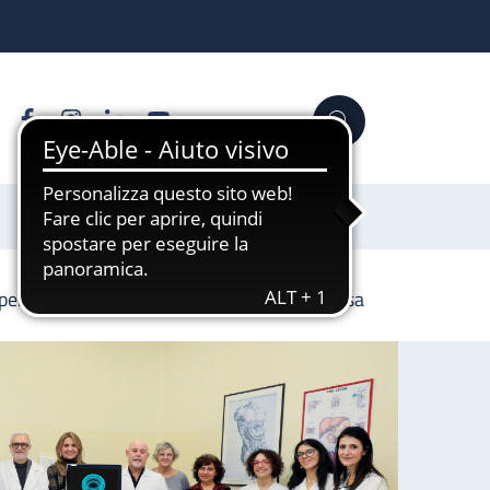
Facebook
Instagram
Linkedin
YouTube
Cerca
Sostienici
per migliorare l’esame della salute delle ossa