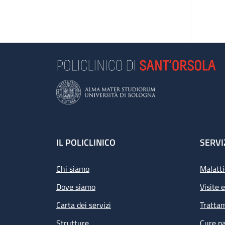
Footer
IL POLICLINICO
SERVI
Chi siamo
Malatti
Dove siamo
Visite 
Carta dei servizi
Tratta
Strutture
Cure pa