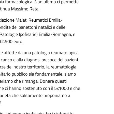
pia farmacologica. Non ultimo ci permette
ontinua Massimo Reta.
ciazione Malati Reumatici Emilia-
ndite dei panettoni natalizi e delle
 Patologie Ipofisarie) Emilia-Romagna, e
 92.500 euro.
e affette da una patologia reumatologica.
 carico e alla diagnosi precoce dei pazienti
ze del nostro territorio, la reumatologia
itario pubblico sia fondamentale, siamo
ideriamo che rimanga. Donare questi
che ci hanno sostenuto con il 5x1000 e che
darietà che solitamente proponiamo a
R
o l’adenoma ipofisario, tra i sintomi ha