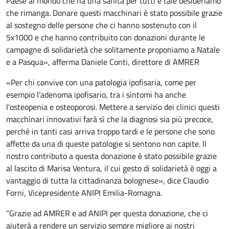
Paese al mondo che ha una sanità per tutti e tale desideriamo
che rimanga. Donare questi macchinari è stato possibile grazie
al sostegno delle persone che ci hanno sostenuto con il
5x1000 e che hanno contribuito con donazioni durante le
campagne di solidarietà che solitamente proponiamo a Natale
e a Pasqua», afferma Daniele Conti, direttore di AMRER
«Per chi convive con una patologia ipofisaria, come per
esempio l’adenoma ipofisario, tra i sintomi ha anche
l’osteopenia e osteoporosi. Mettere a servizio dei clinici questi
macchinari innovativi farà sì che la diagnosi sia più precoce,
perché in tanti casi arriva troppo tardi e le persone che sono
affette da una di queste patologie si sentono non capite. Il
nostro contributo a questa donazione è stato possibile grazie
al lascito di Marisa Ventura, il cui gesto di solidarietà è oggi a
vantaggio di tutta la cittadinanza bolognese», dice Claudio
Forni, Vicepresidente ANIPI Emilia-Romagna.
“Grazie ad AMRER e ad ANIPI per questa donazione, che ci
aiuterà a rendere un servizio sempre migliore ai nostri