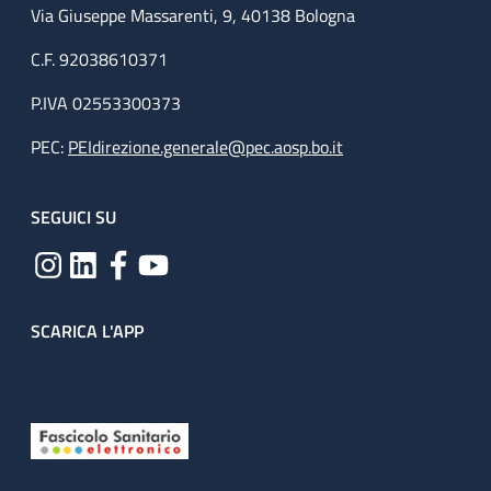
Via Giuseppe Massarenti, 9, 40138 Bologna
C.F. 92038610371
P.IVA 02553300373
PEC:
PEIdirezione.generale@pec.aosp.bo.it
SEGUICI SU
SCARICA L'APP