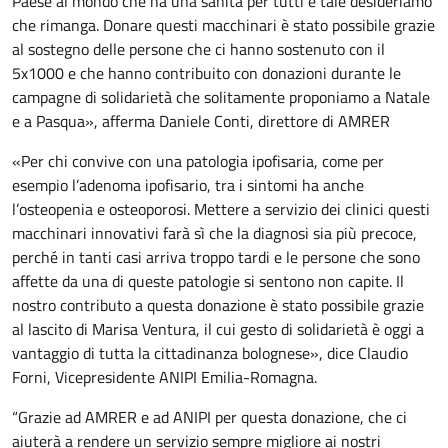
Paese al mondo che ha una sanità per tutti e tale desideriamo
che rimanga. Donare questi macchinari è stato possibile grazie
al sostegno delle persone che ci hanno sostenuto con il
5x1000 e che hanno contribuito con donazioni durante le
campagne di solidarietà che solitamente proponiamo a Natale
e a Pasqua», afferma Daniele Conti, direttore di AMRER
«Per chi convive con una patologia ipofisaria, come per
esempio l’adenoma ipofisario, tra i sintomi ha anche
l’osteopenia e osteoporosi. Mettere a servizio dei clinici questi
macchinari innovativi farà sì che la diagnosi sia più precoce,
perché in tanti casi arriva troppo tardi e le persone che sono
affette da una di queste patologie si sentono non capite. Il
nostro contributo a questa donazione è stato possibile grazie
al lascito di Marisa Ventura, il cui gesto di solidarietà è oggi a
vantaggio di tutta la cittadinanza bolognese», dice Claudio
Forni, Vicepresidente ANIPI Emilia-Romagna.
“Grazie ad AMRER e ad ANIPI per questa donazione, che ci
aiuterà a rendere un servizio sempre migliore ai nostri