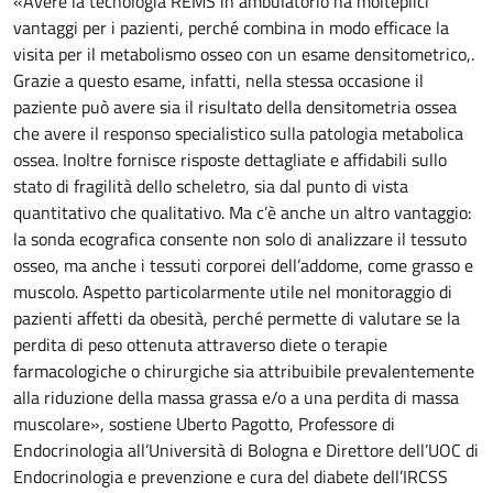
«Avere la tecnologia REMS in ambulatorio ha molteplici
vantaggi per i pazienti, perché combina in modo efficace la
visita per il metabolismo osseo con un esame densitometrico,.
Grazie a questo esame, infatti, nella stessa occasione il
paziente può avere sia il risultato della densitometria ossea
che avere il responso specialistico sulla patologia metabolica
ossea. Inoltre fornisce risposte dettagliate e affidabili sullo
stato di fragilità dello scheletro, sia dal punto di vista
quantitativo che qualitativo. Ma c’è anche un altro vantaggio:
la sonda ecografica consente non solo di analizzare il tessuto
osseo, ma anche i tessuti corporei dell’addome, come grasso e
muscolo. Aspetto particolarmente utile nel monitoraggio di
pazienti affetti da obesità, perché permette di valutare se la
perdita di peso ottenuta attraverso diete o terapie
farmacologiche o chirurgiche sia attribuibile prevalentemente
alla riduzione della massa grassa e/o a una perdita di massa
muscolare», sostiene Uberto Pagotto, Professore di
Endocrinologia all’Università di Bologna e Direttore dell’UOC di
Endocrinologia e prevenzione e cura del diabete dell’IRCSS