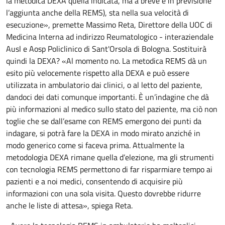
la metodica DEXA quella indicata, ma a breve è in previsione
l’aggiunta anche della REMS), sta nella sua velocità di
esecuzione», premette Massimo Reta, Direttore della UOC di
Medicina Interna ad indirizzo Reumatologico - interaziendale
Ausl e Aosp Policlinico di Sant'Orsola di Bologna. Sostituirà
quindi la DEXA? «Al momento no. La metodica REMS dà un
esito più velocemente rispetto alla DEXA e può essere
utilizzata in ambulatorio dai clinici, o al letto del paziente,
dandoci dei dati comunque importanti. È un’indagine che dà
più informazioni al medico sullo stato del paziente, ma ciò non
toglie che se dall’esame con REMS emergono dei punti da
indagare, si potrà fare la DEXA in modo mirato anziché in
modo generico come si faceva prima. Attualmente la
metodologia DEXA rimane quella d’elezione, ma gli strumenti
con tecnologia REMS permettono di far risparmiare tempo ai
pazienti e a noi medici, consentendo di acquisire più
informazioni con una sola visita. Questo dovrebbe ridurre
anche le liste di attesa», spiega Reta.