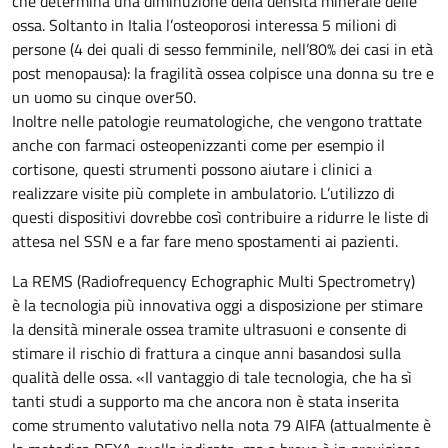
che determina una diminuzione della densità minerale delle
ossa. Soltanto in Italia l’osteoporosi interessa 5 milioni di
persone (4 dei quali di sesso femminile, nell’80% dei casi in età
post menopausa): la fragilità ossea colpisce una donna su tre e
un uomo su cinque over50.
Inoltre nelle patologie reumatologiche, che vengono trattate
anche con farmaci osteopenizzanti come per esempio il
cortisone, questi strumenti possono aiutare i clinici a
realizzare visite più complete in ambulatorio. L’utilizzo di
questi dispositivi dovrebbe così contribuire a ridurre le liste di
attesa nel SSN e a far fare meno spostamenti ai pazienti.
La REMS (Radiofrequency Echographic Multi Spectrometry)
è la tecnologia più innovativa oggi a disposizione per stimare
la densità minerale ossea tramite ultrasuoni e consente di
stimare il rischio di frattura a cinque anni basandosi sulla
qualità delle ossa. «Il vantaggio di tale tecnologia, che ha sì
tanti studi a supporto ma che ancora non è stata inserita
come strumento valutativo nella nota 79 AIFA (attualmente è