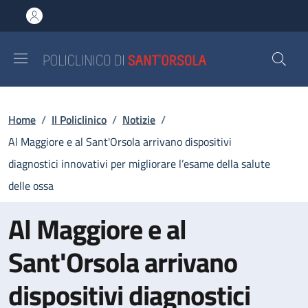
Salta al contenuto principale
Skip to footer content
Briciole di pane
Home
/
Il Policlinico
/
Notizie
/
Al Maggiore e al Sant'Orsola arrivano dispositivi
diagnostici innovativi per migliorare l’esame della salute
delle ossa
Al Maggiore e al
Sant'Orsola arrivano
dispositivi diagnostici