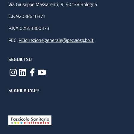
Via Giuseppe Massarenti, 9, 40138 Bologna
C.F. 92038610371
P.IVA 02553300373
PEC:
PEIdirezione.generale@pec.aosp.bo.it
SEGUICI SU
SCARICA L'APP