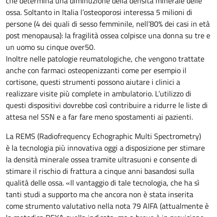
che determina una diminuzione della densità minerale delle
ossa. Soltanto in Italia l’osteoporosi interessa 5 milioni di
persone (4 dei quali di sesso femminile, nell’80% dei casi in età
post menopausa): la fragilità ossea colpisce una donna su tre e
un uomo su cinque over50.
Inoltre nelle patologie reumatologiche, che vengono trattate
anche con farmaci osteopenizzanti come per esempio il
cortisone, questi strumenti possono aiutare i clinici a
realizzare visite più complete in ambulatorio. L’utilizzo di
questi dispositivi dovrebbe così contribuire a ridurre le liste di
attesa nel SSN e a far fare meno spostamenti ai pazienti.
La REMS (Radiofrequency Echographic Multi Spectrometry)
è la tecnologia più innovativa oggi a disposizione per stimare
la densità minerale ossea tramite ultrasuoni e consente di
stimare il rischio di frattura a cinque anni basandosi sulla
qualità delle ossa. «Il vantaggio di tale tecnologia, che ha sì
tanti studi a supporto ma che ancora non è stata inserita
come strumento valutativo nella nota 79 AIFA (attualmente è