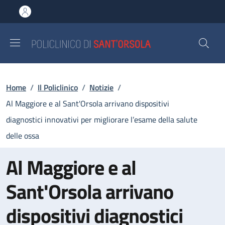
Salta al contenuto principale
Skip to footer content
Briciole di pane
Home
/
Il Policlinico
/
Notizie
/
Al Maggiore e al Sant'Orsola arrivano dispositivi
diagnostici innovativi per migliorare l’esame della salute
delle ossa
Al Maggiore e al
Sant'Orsola arrivano
dispositivi diagnostici