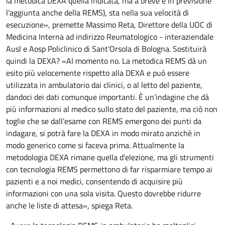
la metodica DEXA quella indicata, ma a breve è in previsione
l’aggiunta anche della REMS), sta nella sua velocità di
esecuzione», premette Massimo Reta, Direttore della UOC di
Medicina Interna ad indirizzo Reumatologico - interaziendale
Ausl e Aosp Policlinico di Sant'Orsola di Bologna. Sostituirà
quindi la DEXA? «Al momento no. La metodica REMS dà un
esito più velocemente rispetto alla DEXA e può essere
utilizzata in ambulatorio dai clinici, o al letto del paziente,
dandoci dei dati comunque importanti. È un’indagine che dà
più informazioni al medico sullo stato del paziente, ma ciò non
toglie che se dall’esame con REMS emergono dei punti da
indagare, si potrà fare la DEXA in modo mirato anziché in
modo generico come si faceva prima. Attualmente la
metodologia DEXA rimane quella d’elezione, ma gli strumenti
con tecnologia REMS permettono di far risparmiare tempo ai
pazienti e a noi medici, consentendo di acquisire più
informazioni con una sola visita. Questo dovrebbe ridurre
anche le liste di attesa», spiega Reta.