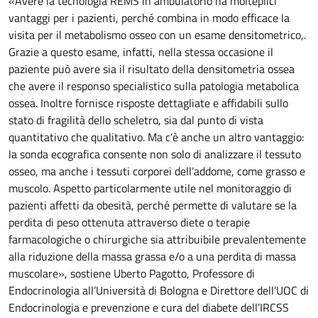
«Avere la tecnologia REMS in ambulatorio ha molteplici
vantaggi per i pazienti, perché combina in modo efficace la
visita per il metabolismo osseo con un esame densitometrico,.
Grazie a questo esame, infatti, nella stessa occasione il
paziente può avere sia il risultato della densitometria ossea
che avere il responso specialistico sulla patologia metabolica
ossea. Inoltre fornisce risposte dettagliate e affidabili sullo
stato di fragilità dello scheletro, sia dal punto di vista
quantitativo che qualitativo. Ma c’è anche un altro vantaggio:
la sonda ecografica consente non solo di analizzare il tessuto
osseo, ma anche i tessuti corporei dell’addome, come grasso e
muscolo. Aspetto particolarmente utile nel monitoraggio di
pazienti affetti da obesità, perché permette di valutare se la
perdita di peso ottenuta attraverso diete o terapie
farmacologiche o chirurgiche sia attribuibile prevalentemente
alla riduzione della massa grassa e/o a una perdita di massa
muscolare», sostiene Uberto Pagotto, Professore di
Endocrinologia all’Università di Bologna e Direttore dell’UOC di
Endocrinologia e prevenzione e cura del diabete dell’IRCSS