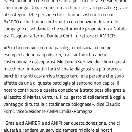
Paese al mondo che ha una sanità per tutti e tale desideriamo
che rimanga. Donare questi macchinari è stato possibile grazie
al sostegno delle persone che ci hanno sostenuto con il
5x1000 e che hanno contribuito con donazioni durante le
campagne di solidarietà che solitamente proponiamo a Natale
e a Pasqua», afferma Daniele Conti, direttore di AMRER
«Per chi convive con una patologia ipofisaria, come per
esempio l’adenoma ipofisario, tra i sintomi ha anche
l’osteopenia e osteoporosi. Mettere a servizio dei clinici questi
macchinari innovativi farà sì che la diagnosi sia più precoce,
perché in tanti casi arriva troppo tardi e le persone che sono
affette da una di queste patologie si sentono non capite. Il
nostro contributo a questa donazione è stato possibile grazie
al lascito di Marisa Ventura, il cui gesto di solidarietà è oggi a
vantaggio di tutta la cittadinanza bolognese», dice Claudio
Forni, Vicepresidente ANIPI Emilia-Romagna.
“Grazie ad AMRER e ad ANIPI per questa donazione, che ci
aiuterà a rendere un servizio sempre migliore ai nostri