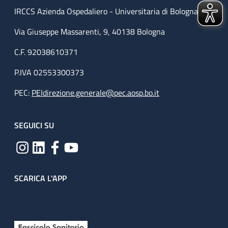
IRCCS Azienda Ospedaliero - Universitaria di Bologna
Via Giuseppe Massarenti, 9, 40138 Bologna
C.F. 92038610371
P.IVA 02553300373
PEC:
PEIdirezione.generale@pec.aosp.bo.it
SEGUICI SU
SCARICA L'APP