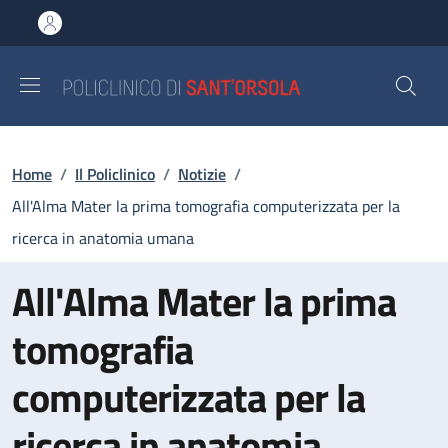
Salta al contenuto principale
Skip to footer content
Briciole di pane
Home
/
Il Policlinico
/
Notizie
/
All'Alma Mater la prima tomografia computerizzata per la
ricerca in anatomia umana
All'Alma Mater la prima
tomografia
computerizzata per la
ricerca in anatomia