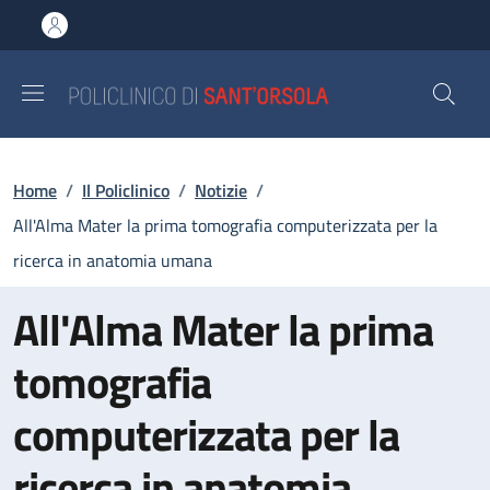
Salta al contenuto principale
Skip to footer content
Briciole di pane
Home
/
Il Policlinico
/
Notizie
/
All'Alma Mater la prima tomografia computerizzata per la
ricerca in anatomia umana
All'Alma Mater la prima
tomografia
computerizzata per la
ricerca in anatomia