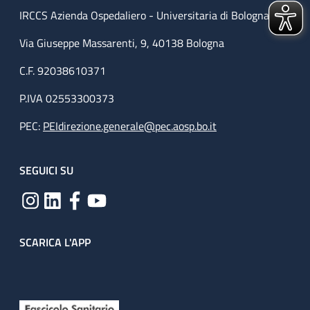
IRCCS Azienda Ospedaliero - Universitaria di Bologna
Via Giuseppe Massarenti, 9, 40138 Bologna
C.F. 92038610371
P.IVA 02553300373
PEC:
PEIdirezione.generale@pec.aosp.bo.it
SEGUICI SU
SCARICA L'APP