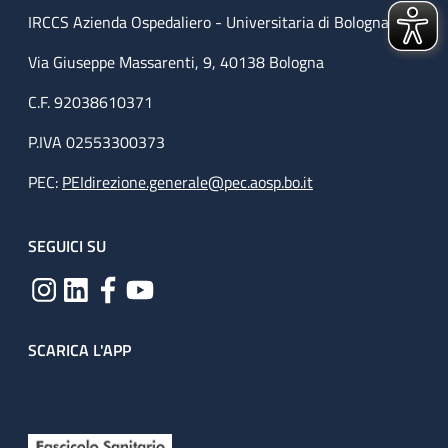
IRCCS Azienda Ospedaliero - Universitaria di Bologna
Via Giuseppe Massarenti, 9, 40138 Bologna
C.F. 92038610371
P.IVA 02553300373
PEC:
PEIdirezione.generale@pec.aosp.bo.it
SEGUICI SU
SCARICA L'APP