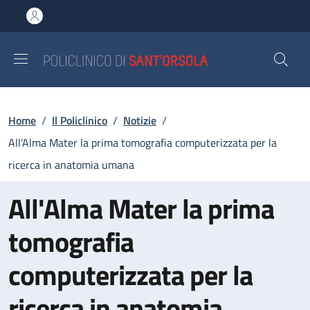
Salta al contenuto principale
Skip to footer content
Briciole di pane
Home
/
Il Policlinico
/
Notizie
/
All'Alma Mater la prima tomografia computerizzata per la
ricerca in anatomia umana
All'Alma Mater la prima
tomografia
computerizzata per la
ricerca in anatomia