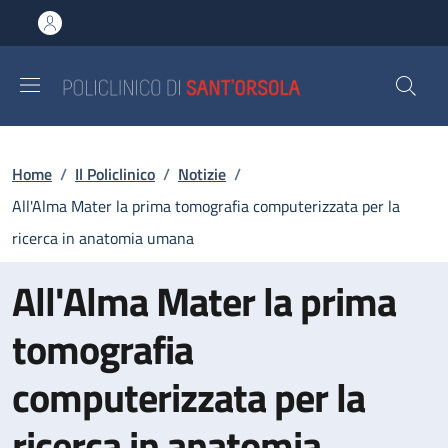
Salta al contenuto principale
Skip to footer content
Briciole di pane
Home
/
Il Policlinico
/
Notizie
/
All'Alma Mater la prima tomografia computerizzata per la
ricerca in anatomia umana
All'Alma Mater la prima
tomografia
computerizzata per la
ricerca in anatomia