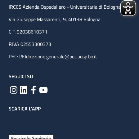
IRCCS Azienda Ospedaliero - Universitaria di Bologna
Via Giuseppe Massarenti, 9, 40138 Bologna
C.F. 92038610371
P.IVA 02553300373
PEC:
PEIdirezione.generale@pec.aosp.bo.it
SEGUICI SU
SCARICA L'APP